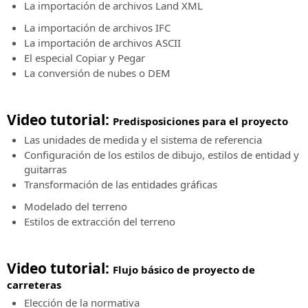
La importación de archivos Land XML
eventos
productos
hidráulica
“Online
sin
La importación de archivos IFC
-
SierraSoft
Subscription
La importación de archivos ASCII
Live”
Rails
El especial Copiar y Pegar
SierraSoft
Software
La conversión de nubes o DEM
Training
BIM
Cursos
para
online
el
Video tutorial:
Predisposiciones para el proyecto
en
proyecto
vivo
Las unidades de medida y el sistema de referencia
de
y
Configuración de los estilos de dibujo, estilos de entidad y
ferrocarriles
diferidos
guitarras
SierraSoft
Transformación de las entidades gráficas
SierraSoft
Roads
Modelado del terreno
Coaching
Software
Estilos de extracción del terreno
Servicio
BIM
de
para
acompañamiento
el
Video tutorial:
personalizado
proyecto
Flujo básico de proyecto de
de
de
carreteras
forma
carreteras
Elección de la normativa