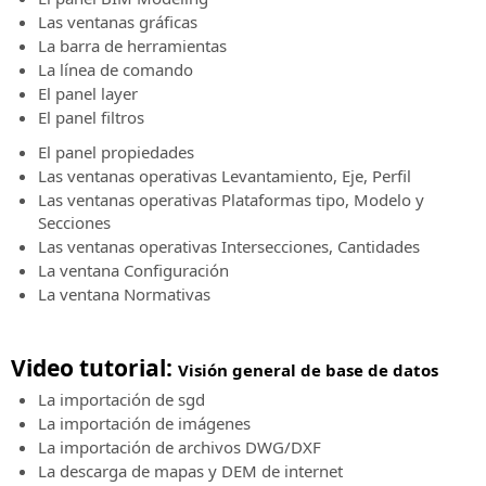
Contrato
versión
la
Software
Soporte
Las ventanas gráficas
Eventos
de
verificación
BIM
técnico
Métodos
La barra de herramientas
presenciales
prueba
de
para
Características
de
La línea de comando
Toda
y
información
el
del
pago
la
pruebe
El panel layer
proyecto
servicio
aceptados:
información
su
El panel filtros
de
sobre
potencia!
Solicitud
ferrocarriles
El panel propiedades
los
de
y
Las ventanas operativas Levantamiento, Eje, Perfil
Cómpralo
próximos
soporte
carreteras
Las ventanas operativas Plataformas tipo, Modelo y
eventos
técnico
Secciones
presenciales
SierraSoft
Las ventanas operativas Intersecciones, Cantidades
Atención
Roads
La ventana Configuración
Eventos
al
Design
“Online
La ventana Normativas
cliente
Studio
-
Atención
Software
Live”
al
BIM
Video tutorial:
Toda
cliente
para
Visión general de base de datos
la
en
el
La importación de sgd
información
pedidos,
proyecto
La importación de imágenes
sobre
facturas,
de
La importación de archivos DWG/DXF
los
licencias
carreteras
La descarga de mapas y DEM de internet
próximos
y
y