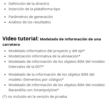
remota
y
Definición de la directriz
autopistas
Inserción de la plataforma tipo
SierraSoft
Consulting
SierraSoft
Parámetros de generación
Consulta
Hydro
Análisis de los resultados
técnica
Software
relacionada
BIM
con
para
Video tutorial:
Modelado de información de una
la
el
carretera
implementación
proyecto
Modelado informativo del proyecto y del eje
*
y
de
Modelización informativa de la alineación
*
uso
hidráulica
Modelado de información de los objetos BIM del modelo:
de
SierraSoft
Intervalos de la EDT
*
soluciones
Land
SierraSoft
Modelado de la información de los objetos BIM del
Design
modelo: Elementos por códigos
*
BIM
Studio
Modelado de información de los objetos BIM del modelo:
Accelerator
Software
Barandilla con Smartpolyline
*
Servicio
BIM
(*) no incluido en la versión de prueba
de
para
consultoría
el
y
cálculo,