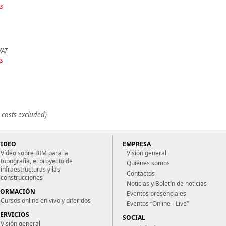
s
VAT
s
 costs excluded)
VIDEO
EMPRESA
Vídeo sobre BIM para la
Visión general
topografía, el proyecto de
Quiénes somos
infraestructuras y las
Contactos
construcciones
Noticias y Boletín de noticias
FORMACIÓN
Eventos presenciales
Cursos online en vivo y diferidos
Eventos “Online - Live”
SERVICIOS
SOCIAL
Visión general