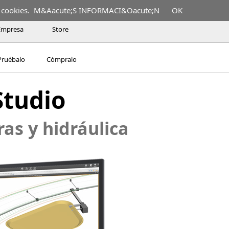
 cookies.
M&Aacute;S INFORMACI&Oacute;N
OK
Empresa
Store
Pruébalo
Cómpralo
Studio
as y hidráulica