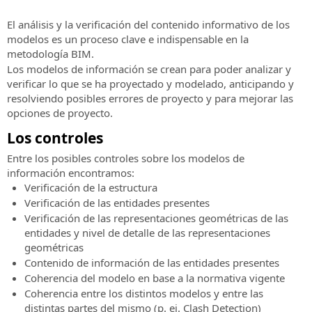
las
topografía
ofrecidos
X
proyecto
BIM
de
la
sobre
construcciones
(antes
y
IDIOMA
de
SierraSoft
Exchange
infraestructuras
newsletter
El análisis y la verificación del contenido informativo de los
SierraSoft
Twitter)
Subscription
a
infraestructuras
B2B
y
Extensión
Manténgase
modelos es un proceso clave e indispensable en la
SierraSoft
Características
Instagram
las
Italiano
y
Store
las
de
Contactos
informado
metodología BIM.
Infra
de
infraestructuras
las
Compre
construcciones
software
sobre
Direcciones,
Los modelos de información se crean para poder analizar y
Design
English
la
de
construcciones
los
para
las
contactos
verificar lo que se ha proyectado y modelado, anticipando y
Studio
suscripción
transporte
productos
el
noticias,
y
resolviendo posibles errores de proyecto y para mejorar las
Software
Portugûes
SierraSoft
intercambio
promociones
red
opciones de proyecto.
BIM
Códigos
directamente
de
y
Español
de
para
de
Los controles
on-
información
ofertas
ventas
el
activación
line
Deutsch
de
Entre los posibles controles sobre los modelos de
proyecto
Solicitar
SierraSoft
Noticias
los
información encontramos:
de
códigos
Condiciones
Français
BIM
y
productos,
Verificación de la estructura
ferrocarriles,
de
Generales
Checking
Boletín
servicios
carreteras
Verificación de las entidades presentes
activación
del
Extensión
de
y
y
Verificación de las representaciones geométricas de las
para
Contrato
de
noticias
actividades
hidráulica
entidades y nivel de detalle de las representaciones
productos
Consulte
software
Las
de
geométricas
y
las
para
últimas
SierraSoft
SierraSoft
versiones
Contenido de información de las entidades presentes
Condiciones
el
noticias
Rails
de
Coherencia del modelo en base a la normativa vigente
Generales
análisis
de
Design
prueba
Coherencia entre los distintos modelos y entre las
de
y
SierraSoft
Studio
distintas partes del mismo (p. ej. Clash Detection)