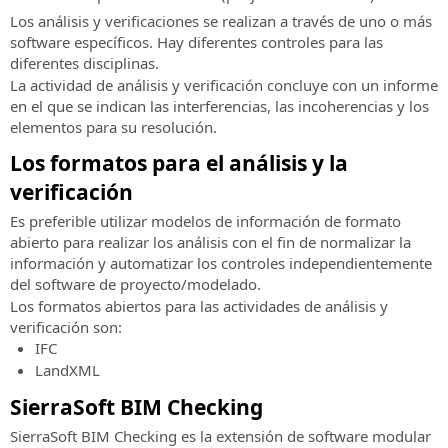
Contrato
la
Software
Soporte
Los análisis y verificaciones se realizan a través de uno o más
Eventos
verificación
BIM
técnico
Métodos
software específicos. Hay diferentes controles para las
presenciales
de
para
Características
de
diferentes disciplinas.
Toda
información
el
del
pago
La actividad de análisis y verificación concluye con un informe
la
proyecto
servicio
aceptados:
en el que se indican las interferencias, las incoherencias y los
información
de
elementos para su resolución.
sobre
Solicitud
ferrocarriles
los
de
y
Los formatos para el análisis y la
próximos
soporte
carreteras
verificación
eventos
técnico
presenciales
SierraSoft
Es preferible utilizar modelos de información de formato
Atención
Roads
abierto para realizar los análisis con el fin de normalizar la
Eventos
al
Design
información y automatizar los controles independientemente
“Online
cliente
Studio
del software de proyecto/modelado.
-
Atención
Software
Los formatos abiertos para las actividades de análisis y
Live”
al
BIM
verificación son:
Toda
cliente
para
IFC
la
en
el
LandXML
información
pedidos,
proyecto
sobre
facturas,
SierraSoft BIM Checking
de
los
licencias
carreteras
SierraSoft BIM Checking es la extensión de software modular
próximos
y
y