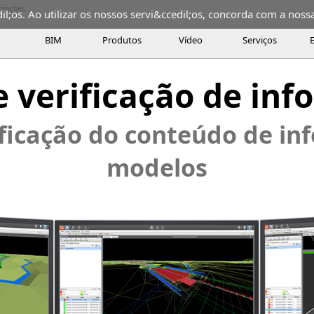
ormações
;os. Ao utilizar os nossos servi&ccedil;os, concorda com a nossa 
BIM
Produtos
Vídeo
Serviços
ções
Analyzing and verifying the information content of models is
e verificação de in
ção do conteúdo de informações dos modelos
ificação do conteúdo de i
modelos