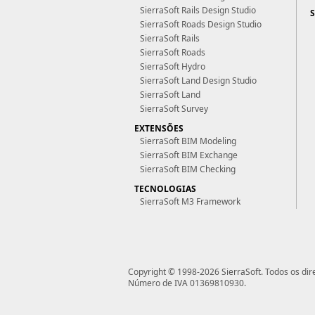
SierraSoft Rails Design Studio
SierraSoft Roads Design Studio
SierraSoft Rails
SierraSoft Roads
SierraSoft Hydro
SierraSoft Land Design Studio
SierraSoft Land
SierraSoft Survey
EXTENSÕES
SierraSoft BIM Modeling
SierraSoft BIM Exchange
SierraSoft BIM Checking
TECNOLOGIAS
SierraSoft M3 Framework
Copyright © 1998-2026 SierraSoft.
Todos os dir
Número de IVA 01369810930.