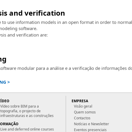
is and verification
le to use information models in an open format in order to norma
modeling software.
sis and verification are:
ng
oftware modular para a análise e a verificação de informações do
NG >
VÍDEO
EMPRESA
Vídeo sobre BIM para a
Visão geral
topografia, o projecto de
Quem somos
infraestruturas e as construções
Contactos
FORMAÇÃO
Notícias e Newsletter
Live and deferred online courses
Eventos presenciais