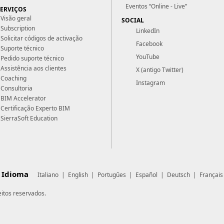
Eventos “Online - Live”
SERVIÇOS
Visão geral
SOCIAL
Subscription
LinkedIn
Solicitar códigos de activação
Facebook
Suporte técnico
YouTube
Pedido suporte técnico
Assistência aos clientes
X (antigo Twitter)
Coaching
Instagram
Consultoria
BIM Accelerator
Certificação Experto BIM
SierraSoft Education
Idioma
Italiano
|
English
|
Portugûes
|
Español
|
Deutsch
|
Français
eitos reservados.