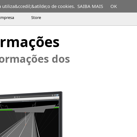
utiliza&ccedil;&atilde;o de cookies.
SAIBA MAIS
OK
Empresa
Store
 a key and indispensable process in
formações
nformações dos