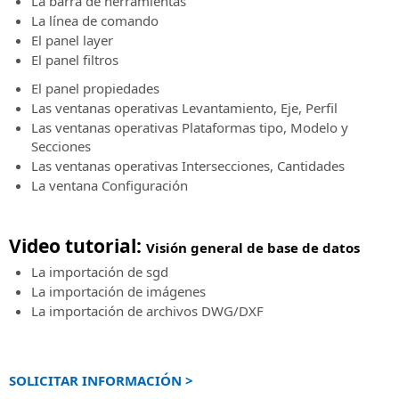
Contrato
La barra de herramientas
la
Software
Soporte
Eventos
La línea de comando
verificación
BIM
técnico
Métodos
presenciales
El panel layer
de
para
Características
de
Toda
información
El panel filtros
el
del
pago
la
proyecto
servicio
El panel propiedades
aceptados:
información
de
Las ventanas operativas Levantamiento, Eje, Perfil
sobre
Solicitud
ferrocarriles
Las ventanas operativas Plataformas tipo, Modelo y
los
de
y
Secciones
próximos
soporte
carreteras
Las ventanas operativas Intersecciones, Cantidades
eventos
técnico
La ventana Configuración
presenciales
SierraSoft
Atención
Roads
Eventos
al
Design
“Online
Video tutorial:
cliente
Studio
Visión general de base de datos
-
Atención
Software
La importación de sgd
Live”
al
BIM
La importación de imágenes
Toda
cliente
para
La importación de archivos DWG/DXF
la
en
el
información
pedidos,
proyecto
sobre
facturas,
de
los
licencias
carreteras
SOLICITAR INFORMACIÓN >
próximos
y
y