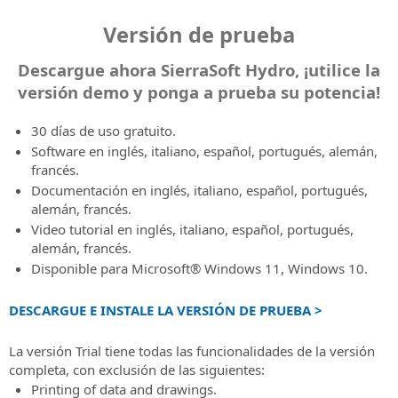
las
topografía
ofrecidos
X
proyecto
BIM
de
la
infraestructuras
sobre
construcciones
(antes
y
IDIOMA
de
SierraSoft
Versión de prueba
Exchange
infraestructuras
newsletter
hidráulicas
SierraSoft
Twitter)
Subscription
a
infraestructuras
B2B
y
Extensión
Manténgase
utilizando
SierraSoft
Características
Instagram
las
Italiano
y
Store
las
Descargue ahora SierraSoft Hydro, ¡utilice la
de
Contactos
informado
el
Infra
de
infraestructuras
las
Compre
construcciones
software
sobre
Direcciones,
software
Design
versión demo y ponga a prueba su potencia!
English
la
de
construcciones
los
para
las
contactos
SierraSoft
Studio
suscripción
transporte
productos
el
noticias,
y
Hydro.
Software
Portugûes
30 días de uso gratuito.
SierraSoft
intercambio
promociones
red
BIM
Códigos
Software en inglés, italiano, español, portugués, alemán,
directamente
Pruébalo
de
y
Español
de
para
de
francés.
on-
Descargue
información
ofertas
ventas
el
activación
Documentación en inglés, italiano, español, portugués,
line
Deutsch
ahora
de
proyecto
Solicitar
alemán, francés.
SierraSoft
Noticias
la
los
de
códigos
Condiciones
Français
Video tutorial en inglés, italiano, español, portugués,
BIM
y
versión
productos,
ferrocarriles,
de
Generales
alemán, francés.
Checking
Boletín
de
servicios
carreteras
activación
del
Disponible para Microsoft® Windows 11, Windows 10.
Extensión
de
prueba
y
y
para
Contrato
de
noticias
y
actividades
hidráulica
productos
Consulte
software
Las
pruebe
DESCARGUE E INSTALE LA VERSIÓN DE PRUEBA >
de
y
las
para
últimas
su
SierraSoft
SierraSoft
versiones
Condiciones
el
noticias
potencia!
Rails
La versión Trial tiene todas las funcionalidades de la versión
de
Generales
análisis
de
Design
completa, con exclusión de las siguientes:
prueba
de
Cómpralo
y
SierraSoft
Studio
Printing of data and drawings.