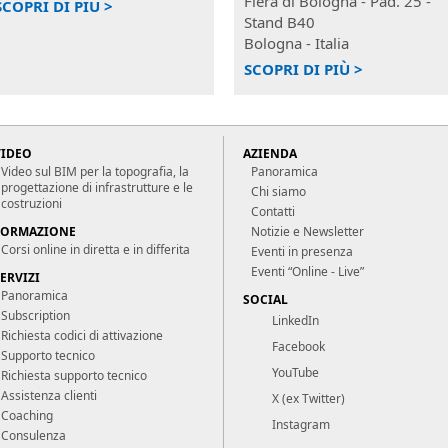
Fiera di Bologna - Pad. 25 -
SCOPRI DI PIÙ >
Stand B40
Bologna - Italia
SCOPRI DI PIÙ >
VIDEO
AZIENDA
Video sul BIM per la topografia, la
Panoramica
progettazione di infrastrutture e le
Chi siamo
costruzioni
Contatti
FORMAZIONE
Notizie e Newsletter
Corsi online in diretta e in differita
Eventi in presenza
Eventi “Online - Live”
ERVIZI
Panoramica
SOCIAL
Subscription
LinkedIn
Richiesta codici di attivazione
Facebook
Supporto tecnico
YouTube
Richiesta supporto tecnico
Assistenza clienti
X (ex Twitter)
Coaching
Instagram
Consulenza