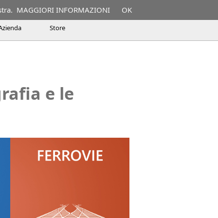
stra.
MAGGIORI INFORMAZIONI
OK
Azienda
Store
ware BIM per le costruzioni
BIM per
 e BIM con SierraSoft Land
ione ferroviaria BIM con SierraSoft
rafia e le