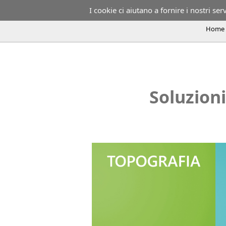
I cookie ci aiutano a fornire i nostri serv
Home
Software BIM per la topografia, Softwar
l'ingegneria civile, BIM per le infrastr
Progettazione idraulica BIM con Sierr
Rails
Soluzioni