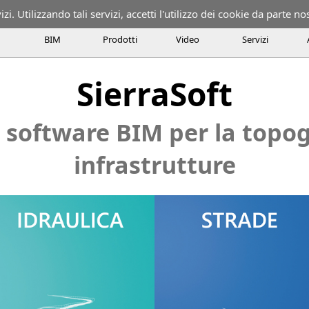
izi. Utilizzando tali servizi, accetti l'utilizzo dei cookie da parte no
BIM
Prodotti
Video
Servizi
e BIM per la progettazione ferroviaria, stradale e idraulica, Soft
SierraSoft
utture, BIM per la topografia
Restituzione topografica tradizionale
aSoft Hydro
Progettazione stradale con SierraSoft Roads
Progettaz
 software BIM per la topog
infrastrutture