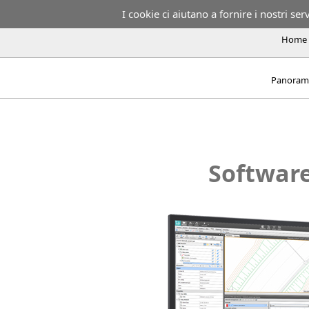
I cookie ci aiutano a fornire i nostri serv
Home
Panoram
Software