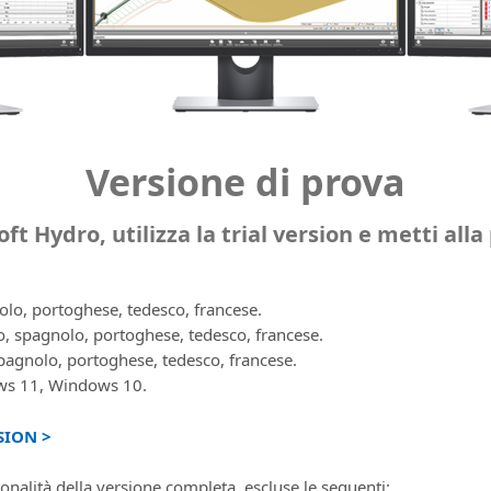
Versione di prova
ft Hydro, utilizza la trial version e metti all
nolo, portoghese, tedesco, francese.
o, spagnolo, portoghese, tedesco, francese.
 spagnolo, portoghese, tedesco, francese.
ws 11, Windows 10.
SION >
ionalità della versione completa, escluse le seguenti: