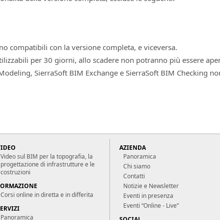
sono compatibili con la versione completa, e viceversa.
utilizzabili per 30 giorni, allo scadere non potranno più essere aper
 Modeling
,
SierraSoft BIM Exchange
e
SierraSoft BIM Checking
non
VIDEO
AZIENDA
Video sul BIM per la topografia, la
Panoramica
progettazione di infrastrutture e le
Chi siamo
costruzioni
Contatti
FORMAZIONE
Notizie e Newsletter
Corsi online in diretta e in differita
Eventi in presenza
Eventi “Online - Live”
ERVIZI
Panoramica
SOCIAL