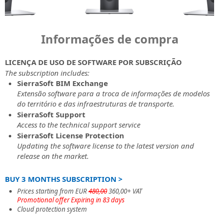
construções
infraestruturas
X
projecto
hydraulic
BIM
de
na
sobre
Subscription
(antigo
de
LÍNGUA
de
SierraSoft
infrastructure
Exchange
infraestruturas
Newsletter
SierraSoft
SierraSoft
Twitter)
Características
transporte
infraestruturas
B2B
and
e
Extensão
Manter-
Infra
da
Instagram
Italiano
e
Store
Informações de compra
complex
as
de
Contactos
se
Design
assinatura
as
Compre
road
construções
software
informado
Endereços,
Studio
English
construções
os
infrastructure
para
sobre
contactos
Software
Códigos
LICENÇA DE USO DE SOFTWARE POR SUBSCRIÇÃO
produtos
using
a
notícias,
e
BIM
Portugûes
de
The subscription includes:
SierraSoft
SierraSoft
troca
promoções
rede
para
activação
SierraSoft BIM Exchange
directamente
Roads
de
e
Español
de
o
Solicitar
Extensão software para a troca de informações de modelos
online
Design
informações
ofertas
vendas
projecto
códigos
do território e das infraestruturas de transporte.
Deutsch
Studio
relativas
ferroviário,
de
SierraSoft Support
Condições
SierraSoft
Notícias
software.
aos
rodoviário
activação
Access to the technical support service
Gerais
Français
BIM
e
produtos,
e
do
SierraSoft License Protection
do
Teste
Checking
Newsletter
serviços
hidráulico
produto
Updating the software license to the latest version and
Contrato
Baixe
Extensão
As
e
e
release on the market.
Leia
agora
de
últimas
SierraSoft
actividades
versão
as
a
software
notícias
Rails
da
de
Condições
versão
BUY 3 MONTHS SUBSCRIPTION >
para
da
Design
SierraSoft
avaliação
Gerais
de
a
SierraSoft
Studio
Prices starting from EUR
480,00
360,00+ VAT
do
avaliação
análise
Promotional offer Expiring in 83 days
Software
Suporte
Contrato
Eventos
e
Cloud protection system
e
BIM
técnico