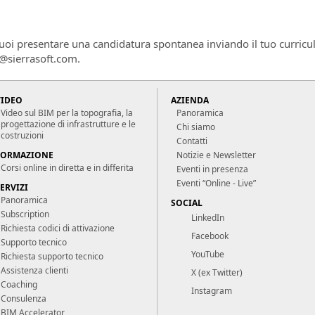
puoi presentare una candidatura spontanea inviando il tuo curricul
b@sierrasoft.com.
VIDEO
AZIENDA
Video sul BIM per la topografia, la
Panoramica
progettazione di infrastrutture e le
Chi siamo
costruzioni
Contatti
FORMAZIONE
Notizie e Newsletter
Corsi online in diretta e in differita
Eventi in presenza
Eventi “Online - Live”
ERVIZI
Panoramica
SOCIAL
Subscription
LinkedIn
Richiesta codici di attivazione
Facebook
Supporto tecnico
YouTube
Richiesta supporto tecnico
Assistenza clienti
X (ex Twitter)
Coaching
Instagram
Consulenza
BIM Accelerator