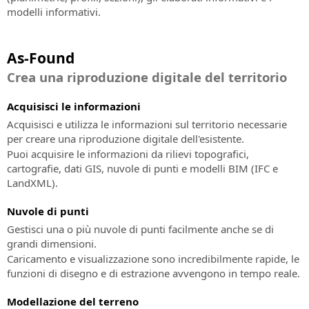
all'implementazione
Software
modelli informativi.
ed
BIM
utilizzo
per
delle
la
As-Found
soluzioni
progettazione
SierraSoft
idraulica
Crea una riproduzione digitale del territorio
BIM
SierraSoft
Acquisisci le informazioni
Accelerator
Land
Acquisisci e utilizza le informazioni sul territorio necessarie
Servizio
Design
per creare una riproduzione digitale dell'esistente.
di
Studio
Puoi acquisire le informazioni da rilievi topografici,
consulenza
Software
cartografie, dati GIS, nuvole di punti e modelli BIM (IFC e
e
BIM
LandXML).
supporto
per
nell'implementazione
il
Nuvole di punti
della
calcolo,
Gestisci una o più nuvole di punti facilmente anche se di
metodologia
la
grandi dimensioni.
BIM
modellazione
Caricamento e visualizzazione sono incredibilmente rapide, le
3D
Certificazione
funzioni di disegno e di estrazione avvengono in tempo reale.
e
Esperto
l'analisi
BIM
Modellazione del terreno
topografica