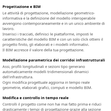
di
presenza
potenza!
Richiesta
la
Contratto
Tutte
Progettazione e BIM
supporto
progettazione
Acquistalo
le
tecnico
ferroviaria
Le attività di progettazione, modellazione geometrico-
Modalità
informazioni
e
informativa e la definizione del modello interoperabile
di
Assistenza
sui
stradale
avvengono contemporaneamente e in un unico ambiente di
pagamento
clienti
prossimi
lavoro.
accettate:
eventi
Assistenza
SierraSoft
Inserisci i tracciati, definisci le piattaforme, imposti le
in
ai
Roads
caratteristiche del modello BIM e con un solo click ottieni il
presenza
clienti
Design
progetto finito, gli elaborati e i modelli informativi.
su
Studio
Il BIM accresce il valore della tua progettazione.
Eventi
ordini,
Software
“Online
fatture,
BIM
Modellazione parametrica dei corridoi infrastrutturali
-
licenze
per
Assi, profili longitudinali e sezioni tipo generano
Live”
e
la
automaticamente modelli tridimensionali dinamici
Tutte
prodotti
progettazione
dell'infrastruttura.
le
senza
stradale
Ogni modifica progettuale aggiorna in tempo reale
informazioni
Subscription
e
geometrie, elaborati grafici, computi e modello BIM.
sui
idraulica
SierraSoft
prossimi
Modifica e controllo in tempo reale
Training
eventi
SierraSoft
“Online
Corsi
Controlli il progetto come non hai mai fatto prima e riduci
Rails
-
online
drasticamente i tempi di progettazione grazie alla sezione
Software