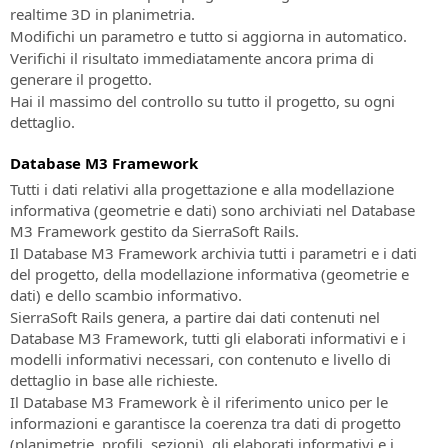
Live”
in
realtime 3D in planimetria.
BIM
diretta
Modifichi un parametro e tutto si aggiorna in automatico.
per
e
la
Verifichi il risultato immediatamente ancora prima di
in
progettazione
generare il progetto.
differita
di
Hai il massimo del controllo su tutto il progetto, su ogni
ferrovie
dettaglio.
SierraSoft
Coaching
SierraSoft
Database M3 Framework
Servizio
Roads
Tutti i dati relativi alla progettazione e alla modellazione
di
Software
informativa (geometrie e dati) sono archiviati nel Database
affiancamento
BIM
M3 Framework gestito da SierraSoft Rails.
su
per
Il Database M3 Framework archivia tutti i parametri e i dati
misura
la
del progetto, della modellazione informativa (geometrie e
da
progettazione
dati) e dello scambio informativo.
remoto
di
SierraSoft Rails genera, a partire dai dati contenuti nel
strade
Database M3 Framework, tutti gli elaborati informativi e i
SierraSoft
e
modelli informativi necessari, con contenuto e livello di
Consulting
autostrade
dettaglio in base alle richieste.
Consulenza
Il Database M3 Framework è il riferimento unico per le
tecnica
SierraSoft
informazioni e garantisce la coerenza tra dati di progetto
legata
Hydro
(planimetrie, profili, sezioni), gli elaborati informativi e i