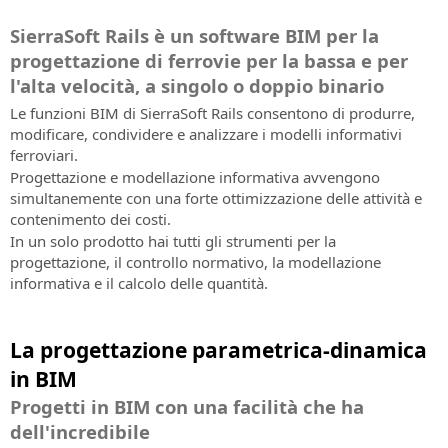
Caratteristiche
e
X
progettazione
infrastrutture
infrastrutture
Newsletter
Estensione
SierraSoft
SierraSoft
dell'abbonamento
(ex
alle
LINGUA
di
SierraSoft
ferroviarie
SierraSoft Rails è un software BIM per la
e
software
Tieniti
Infra
Twitter)
infrastrutture
infrastrutture
B2B
con
le
per
Contatti
informato
progettazione di ferrovie per la bassa e per
Design
Codici
Instagram
di
Italiano
e
Store
l'utilizzo
costruzioni
lo
su
Indirizzi,
Studio
di
l'alta velocità, a singolo o doppio binario
trasporto
le
Acquista
del
scambio
novità,
contatti
Software
attivazione
English
Le funzioni BIM di SierraSoft Rails consentono di produrre,
costruzioni
i
software
informativo
promozioni
e
BIM
Richiesta
modificare, condividere e analizzare i modelli informativi
prodotti
SierraSoft
e
rete
per
Portugûes
codici
ferroviari.
SierraSoft
SierraSoft
Rails.
offerte
di
la
di
Progettazione e modellazione informativa avvengono
BIM
direttamente
riguardanti
Español
vendita
progettazione
attivazione
Provalo
simultanemente con una forte ottimizzazione delle attività e
Checking
on-
i
ferroviaria,
di
Scarica
contenimento dei costi.
line
Deutsch
Estensione
Notizie
prodotti,
stradale
prodotti
subito
In un solo prodotto hai tutti gli strumenti per la
software
e
i
e
e
Condizioni
Français
la
progettazione, il controllo normativo, la modellazione
per
Newsletter
servizi
idraulica
trial
Generali
trial
informativa e il calcolo delle quantità.
l'analisi
Le
e
version
di
version
e
ultime
SierraSoft
le
Contratto
e
la
notizie
Rails
attività
Supporto
Prendi
metti
La progettazione parametrica-dinamica
verifica
da
Design
di
tecnico
visione
alla
informativa
SierraSoft
Studio
SierraSoft
Caratteristiche
in BIM
delle
prova
Software
del
Progetti in BIM con una facilità che ha
Condizioni
Eventi
la
BIM
servizio
Generali
in
sua
dell'incredibile
per