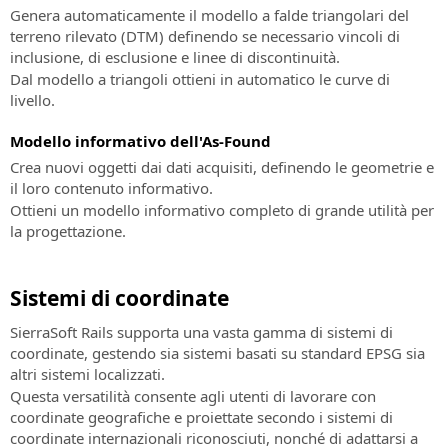
Certifica
Genera automaticamente il modello a falde triangolari del
le
SierraSoft
terreno rilevato (DTM) definendo se necessario vincoli di
tue
Land
inclusione, di esclusione e linee di discontinuità.
competenze
Software
Dal modello a triangoli ottieni in automatico le curve di
professionali
BIM
livello.
per
SierraSoft
la
Modello informativo dell'As-Found
Education
modellazione
Crea nuovi oggetti dai dati acquisiti, definendo le geometrie e
Completa
3D
il loro contenuto informativo.
la
e
Ottieni un modello informativo completo di grande utilità per
tua
l'analisi
la progettazione.
formazione
del
universitaria
territorio
con
Sistemi di coordinate
conoscenze
SierraSoft
e
Survey
SierraSoft Rails supporta una vasta gamma di sistemi di
competenze
Software
coordinate, gestendo sia sistemi basati su standard EPSG sia
sui
BIM
altri sistemi localizzati.
prodotti
per
Questa versatilità consente agli utenti di lavorare con
SierraSoft
il
coordinate geografiche e proiettate secondo i sistemi di
calcolo
coordinate internazionali riconosciuti, nonché di adattarsi a