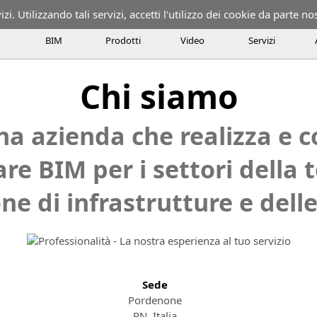
izi. Utilizzando tali servizi, accetti l'utilizzo dei cookie da parte no
BIM
Prodotti
Video
Servizi
ializzata nello sviluppo e nella fornitura di prodotti per il mercato
Chi siamo
che realizza e commercializza soluzioni software BIM per i settori 
una azienda che realizza e 
re BIM per i settori della 
ne di infrastrutture e delle
Sede
Pordenone
PN, Italia