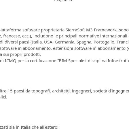
 piattaforma software proprietaria SierraSoft M3 Framework, sono d
 francese, ecc.), includono le principali normative internazionali
di diversi paesi (Italia, USA, Germania, Spagna, Portogallo, Francia
e software in abbonamento, estensioni software in abbonamento (e
 sui propri prodotti.
i ICMQ per la certificazione “BIM Specialist disciplina Infrastrutt
oltre 15 paesi da topografi, architetti, ingegneri, società d'ingegne
lici.
ti sia in Italia che all'estero: