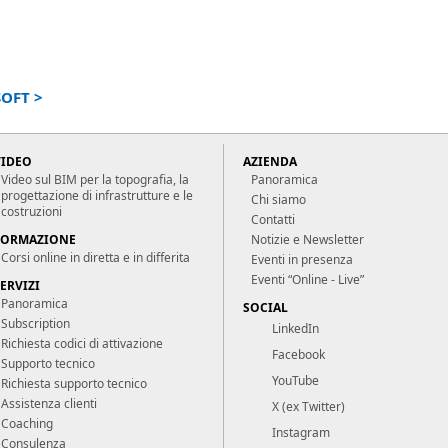
OFT >
VIDEO
AZIENDA
Video sul BIM per la topografia, la
Panoramica
progettazione di infrastrutture e le
Chi siamo
costruzioni
Contatti
FORMAZIONE
Notizie e Newsletter
Corsi online in diretta e in differita
Eventi in presenza
Eventi “Online - Live”
ERVIZI
Panoramica
SOCIAL
Subscription
LinkedIn
Richiesta codici di attivazione
Facebook
Supporto tecnico
YouTube
Richiesta supporto tecnico
Assistenza clienti
X (ex Twitter)
Coaching
Instagram
Consulenza