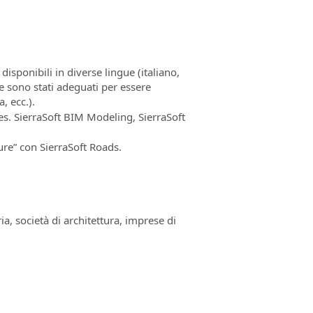
isponibili in diverse lingue (italiano,
 e sono stati adeguati per essere
, ecc.).
s. SierraSoft BIM Modeling, SierraSoft
ure” con SierraSoft Roads.
ria, società di architettura, imprese di