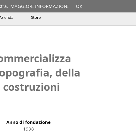
stra.
MAGGIORI INFORMAZIONI
OK
Azienda
Store
 della topografia, dell'ingegneria civile
della topografia, della progettazione
commercializza
topografia, della
 costruzioni
Anno di fondazione
1998