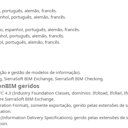
l, português, alemão, francês.
panhol, português, alemão, francês.
ano, espanhol, português, alemão, francês.
anhol, português, alemão, francês.
ol, português, alemão, francês.
ição e gestão de modelos de informação).
g, SierraSoft BIM Exchange, SierraSoft BIM Checking.
penBIM geridos
FC 4.3 (Industry Foundation Classes, domínios: IfcRoad, IfcRail, Ifc
re SierraSoft BIM Exchange.
ation Format), somente exportação, gerido pelas extensões de s
ation.
 (Information Delivery Specifications) gerido pelas extensões de
tion.