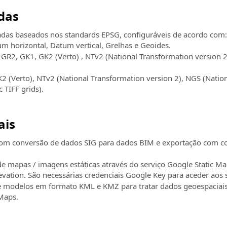
das
das baseados nos standards EPSG, configuráveis de acordo com:
m horizontal, Datum vertical, Grelhas e Geoides.
, GR2, GK1, GK2 (Verto) , NTv2 (National Transformation versio
2 (Verto), NTv2 (National Transformation version 2), NGS (Natio
 TIFF grids).
ais
 com conversão de dados SIG para dados BIM e exportação com 
e mapas / imagens estáticas através do serviço Google Static Ma
vation. São necessárias credenciais Google Key para aceder aos s
 modelos em formato KML e KMZ para tratar dados geoespaciais
Maps.