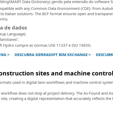
ldingSMART Data Dictionary) gerido pela extensão do software S
ompatible with any Common Data Environment (CDE): from Autode
 to Italian solutions. The BCF format ensures open and transpar
orms.
ca de dados
kup Language).
amiliares”.
oft Hydro cumpre as normas UNI 11337 e ISO 19650.
ING >
DESCUBRA SIERRASOFT BIM EXCHANGE >
DESCUBR
construction sites and machine contro
ormats used in digital twin workflows and machine control systems
 workflow does not stop at project delivery. The As-Found and As
te, creating a digital representation that accurately reflects the b