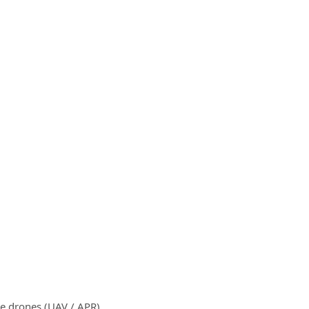
e drones (UAV / APR).