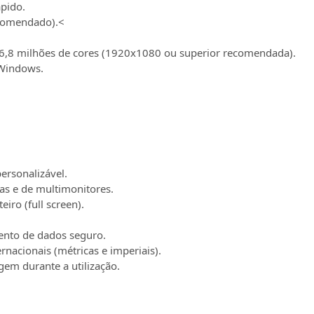
pido.
comendado).
<
6,8 milhões de cores (1920x1080 ou superior recomendada).
Windows.
ersonalizável.
as e de multimonitores.
iro (full screen).
nto de dados seguro.
nacionais (métricas e imperiais).
em durante a utilização.