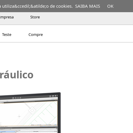
utiliza&ccedil;&atilde;o de cookies.
SAIBA MAIS
OK
Empresa
Store
Teste
Compre
ráulico