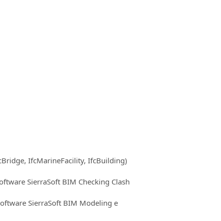
Bridge, IfcMarineFacility, IfcBuilding)
oftware SierraSoft BIM Checking Clash
 software SierraSoft BIM Modeling e