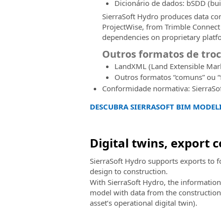
Dicionário de dados: bSDD (bui
SierraSoft Hydro produces data c
ProjectWise, from Trimble Connect
dependencies on proprietary platf
Outros formatos de tro
LandXML (Land Extensible Mar
Outros formatos “comuns” ou “f
Conformidade normativa: SierraS
DESCUBRA SIERRASOFT BIM MODEL
Digital twins, export 
SierraSoft Hydro supports exports to f
design to construction.
With SierraSoft Hydro, the information
model with data from the construction si
asset’s operational digital twin).