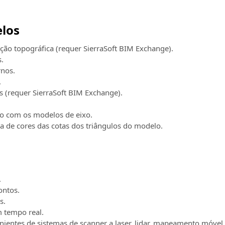
los
ção topográfica (requer SierraSoft BIM Exchange).
s.
rnos.
.
(requer SierraSoft BIM Exchange).
o com os modelos de eixo.
a de cores das cotas dos triângulos do modelo.
.
ontos.
s.
 tempo real.
ientes de sistemas de scanner a laser, lidar, mapeamento móvel 