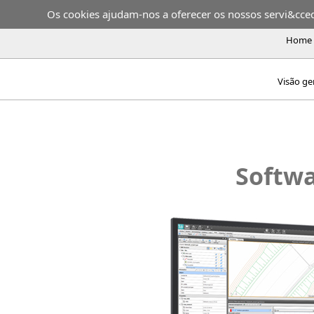
Os cookies ajudam-nos a oferecer os nossos servi&ccedil
Home
Visão ge
Softwa