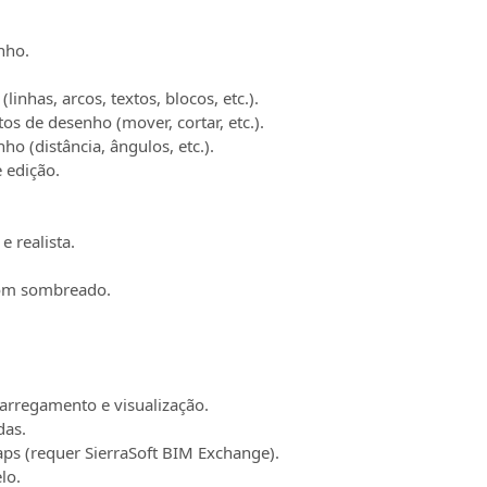
nho.
inhas, arcos, textos, blocos, etc.).
os de desenho (mover, cortar, etc.).
o (distância, ângulos, etc.).
 edição.
 realista.
com sombreado.
arregamento e visualização.
das.
s (requer SierraSoft BIM Exchange).
lo.