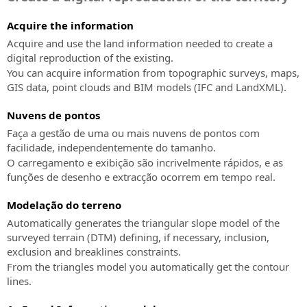
Consulting
Software
Consultoria
BIM
Acquire the information
técnica
para
Acquire and use the land information needed to create a
relacionada
o
digital reproduction of the existing.
com
projecto
a
You can acquire information from topographic surveys, maps,
hidráulico
implementação
GIS data, point clouds and BIM models (IFC and LandXML).
SierraSoft
e
Land
Nuvens de pontos
uso
Design
das
Faça a gestão de uma ou mais nuvens de pontos com
Studio
soluções
facilidade, independentemente do tamanho.
Software
SierraSoft
O carregamento e exibição são incrivelmente rápidos, e as
BIM
funções de desenho e extracção ocorrem em tempo real.
BIM
para
Accelerator
cálculo,
Modelação do terreno
Serviço
modelação
Automatically generates the triangular slope model of the
de
3D
surveyed terrain (DTM) defining, if necessary, inclusion,
consultoria
e
exclusion and breaklines constraints.
e
análise
From the triangles model you automatically get the contour
suporte
topográfica
lines.
na
SierraSoft
implementação