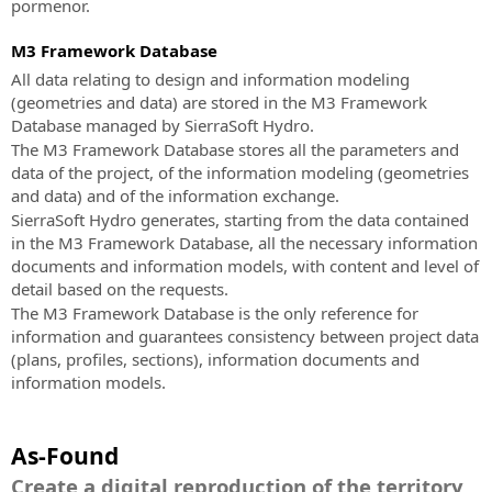
pormenor.
-
Software
SierraSoft
Live”
BIM
M3 Framework Database
Training
events
para
All data relating to design and information modeling
Live
o
(geometries and data) are stored in the M3 Framework
and
projecto
Database managed by SierraSoft Hydro.
deferred
ferroviário
The M3 Framework Database stores all the parameters and
online
data of the project, of the information modeling (geometries
SierraSoft
courses
and data) and of the information exchange.
Roads
SierraSoft
SierraSoft Hydro generates, starting from the data contained
Software
Coaching
in the M3 Framework Database, all the necessary information
BIM
Serviço
documents and information models, with content and level of
para
de
detail based on the requests.
o
acompanhamento
The M3 Framework Database is the only reference for
projecto
à
information and guarantees consistency between project data
de
medida
(plans, profiles, sections), information documents and
estradas
e
information models.
e
à
autoestradas
distância
SierraSoft
As-Found
SierraSoft
Hydro
Create a digital reproduction of the territory