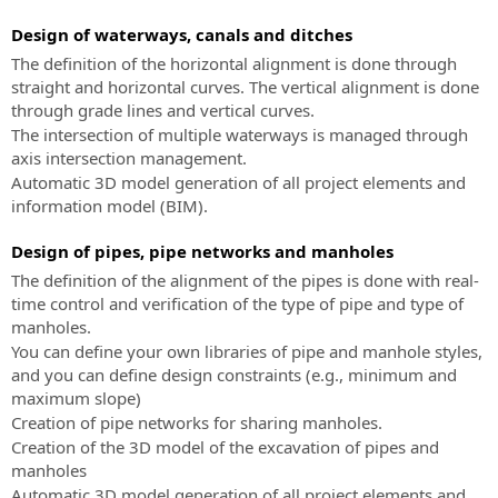
topográficas
e
Design of waterways, canals and ditches
competências
The definition of the horizontal alignment is done through
sobre
straight and horizontal curves. The vertical alignment is done
os
through grade lines and vertical curves.
produtos
The intersection of multiple waterways is managed through
SierraSoft
axis intersection management.
Automatic 3D model generation of all project elements and
information model (BIM).
Design of pipes, pipe networks and manholes
The definition of the alignment of the pipes is done with real-
time control and verification of the type of pipe and type of
manholes.
You can define your own libraries of pipe and manhole styles,
and you can define design constraints (e.g., minimum and
maximum slope)
Creation of pipe networks for sharing manholes.
Creation of the 3D model of the excavation of pipes and
manholes
Automatic 3D model generation of all project elements and