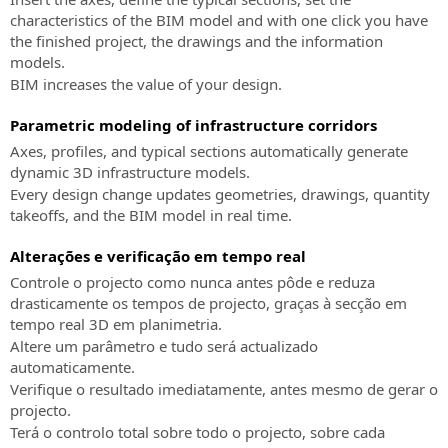
presenciais
a
para
Características
Formas
characteristics of the BIM model and with one click you have
Todas
verificação
o
do
de
the finished project, the drawings and the information
as
de
projecto
serviço
pagamento
models.
informações
informações
ferroviário
aceitas:
BIM increases the value of your design.
sobre
Pedido
e
os
suporte
rodoviário
Parametric modeling of infrastructure corridors
próximos
técnico
eventos
SierraSoft
Axes, profiles, and typical sections automatically generate
Assistência
presenciais
Roads
dynamic 3D infrastructure models.
aos
Design
Every design change updates geometries, drawings, quantity
Eventos
clientes
Studio
takeoffs, and the BIM model in real time.
“Online
Assistência
Software
-
aos
Alterações e verificação em tempo real
BIM
Live”
clientes
para
Controle o projecto como nunca antes pôde e reduza
Todas
em
o
drasticamente os tempos de projecto, graças à secção em
as
encomendas,
projecto
tempo real 3D em planimetria.
informações
facturas,
rodoviário
Altere um parâmetro e tudo será actualizado
sobre
licenças
e
automaticamente.
os
e
hidráulico
Verifique o resultado imediatamente, antes mesmo de gerar o
próximos
produtos
projecto.
eventos
SierraSoft
sem
Terá o controlo total sobre todo o projecto, sobre cada
“Online
Rails
Subscription