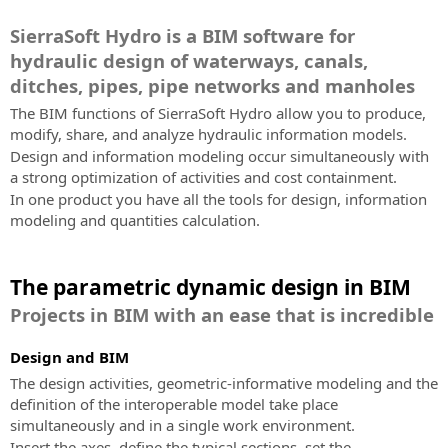
construções
infraestruturas
X
projecto
BIM
de
na
SierraSoft
sobre
Subscription
(antigo
de
LÍNGUA
de
SierraSoft
SierraSoft Hydro is a BIM software for
Exchange
infraestruturas
Newsletter
Hydro
SierraSoft
SierraSoft
Twitter)
Características
transporte
infraestruturas
B2B
e
Extensão
Manter-
software.
hydraulic design of waterways, canals,
Infra
da
Instagram
Italiano
e
Store
as
de
Contactos
se
Design
ditches, pipes, pipe networks and manholes
assinatura
as
Compre
Teste
construções
software
informado
Endereços,
Studio
English
The BIM functions of SierraSoft Hydro allow you to produce,
construções
os
Baixe
para
sobre
contactos
Software
Códigos
modify, share, and analyze hydraulic information models.
produtos
agora
a
notícias,
e
BIM
Portugûes
de
Design and information modeling occur simultaneously with
SierraSoft
a
troca
promoções
rede
para
activação
a strong optimization of activities and cost containment.
directamente
versão
de
e
Español
de
o
Solicitar
online
In one product you have all the tools for design, information
de
informações
ofertas
vendas
projecto
códigos
Deutsch
modeling and quantities calculation.
avaliação
relativas
ferroviário,
de
Condições
SierraSoft
Notícias
e
aos
rodoviário
activação
Gerais
Français
BIM
e
teste
produtos,
e
do
do
The parametric dynamic design in BIM
Checking
Newsletter
seu
serviços
hidráulico
produto
Contrato
Extensão
As
poder!
e
Projects in BIM with an ease that is incredible
e
Leia
de
últimas
SierraSoft
actividades
versão
as
Compre
software
notícias
Rails
da
de
Design and BIM
Condições
para
da
Design
SierraSoft
avaliação
The design activities, geometric-informative modeling and the
Gerais
a
SierraSoft
Studio
definition of the interoperable model take place
do
análise
Software
Suporte
simultaneously and in a single work environment.
Contrato
Eventos
e
BIM
técnico
Insert the axes, define the typical sections, set the