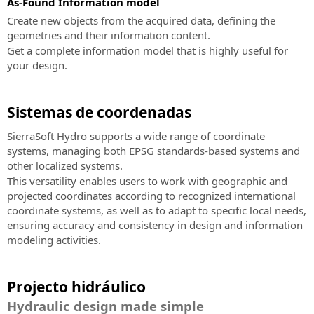
As-Found Information model
Land
da
Create new objects from the acquired data, defining the
Software
metodologia
geometries and their information content.
BIM
BIM
Get a complete information model that is highly useful for
para
Certificação
your design.
modelação
Experto
3D
BIM
e
Sistemas de coordenadas
Certifique
análise
as
do
SierraSoft Hydro supports a wide range of coordinate
suas
território
systems, managing both EPSG standards-based systems and
competências
other localized systems.
SierraSoft
profissionais
This versatility enables users to work with geographic and
Survey
SierraSoft
projected coordinates according to recognized international
Software
Education
coordinate systems, as well as to adapt to specific local needs,
BIM
Complemente
ensuring accuracy and consistency in design and information
para
a
modeling activities.
cálculo
sua
e
formação
compensação
Projecto hidráulico
universitária
de
com
medidas
Hydraulic design made simple
conhecimentos