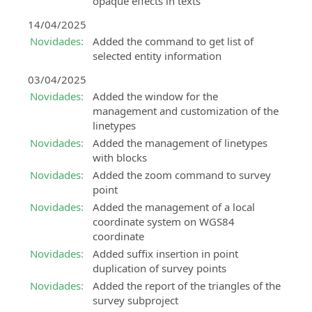
opaque effects in texts
Land
da
Software
metodologia
14/04/2025
BIM
BIM
Novidades:
Added the command to get list of
para
selected entity information
Certificação
modelação
Experto
03/04/2025
3D
BIM
e
Novidades:
Added the window for the
Certifique
análise
management and customization of the
as
do
linetypes
suas
território
Novidades:
Added the management of linetypes
competências
with blocks
SierraSoft
profissionais
Novidades:
Added the zoom command to survey
Survey
point
SierraSoft
Software
Novidades:
Added the management of a local
Education
BIM
coordinate system on WGS84
Complemente
para
coordinate
a
cálculo
sua
Novidades:
Added suffix insertion in point
e
formação
duplication of survey points
compensação
universitária
de
Novidades:
Added the report of the triangles of the
com
medidas
survey subproject
conhecimentos