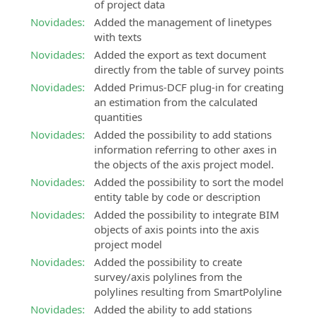
of project data
-
Software
Novidades:
Added the management of linetypes
SierraSoft
Live”
BIM
with texts
Training
events
para
Live
Novidades:
Added the export as text document
o
and
directly from the table of survey points
projecto
deferred
ferroviário
Novidades:
Added Primus-DCF plug-in for creating
online
an estimation from the calculated
SierraSoft
courses
quantities
Roads
Novidades:
Added the possibility to add stations
SierraSoft
Software
information referring to other axes in
Coaching
BIM
the objects of the axis project model.
Serviço
para
Novidades:
Added the possibility to sort the model
de
o
entity table by code or description
acompanhamento
projecto
Novidades:
Added the possibility to integrate BIM
à
de
objects of axis points into the axis
medida
estradas
project model
e
e
à
autoestradas
Novidades:
Added the possibility to create
distância
survey/axis polylines from the
SierraSoft
polylines resulting from SmartPolyline
SierraSoft
Hydro
Novidades:
Added the ability to add stations