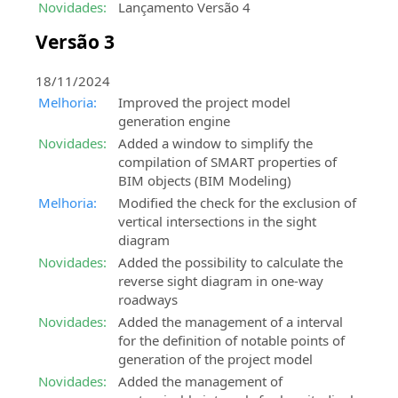
topográficas
Novidades:
Lançamento Versão 4
e
competências
Versão 3
sobre
os
18/11/2024
produtos
Melhoria:
Improved the project model
SierraSoft
generation engine
Novidades:
Added a window to simplify the
compilation of SMART properties of
BIM objects (BIM Modeling)
Melhoria:
Modified the check for the exclusion of
vertical intersections in the sight
diagram
Novidades:
Added the possibility to calculate the
reverse sight diagram in one-way
roadways
Novidades:
Added the management of a interval
for the definition of notable points of
generation of the project model
Novidades:
Added the management of