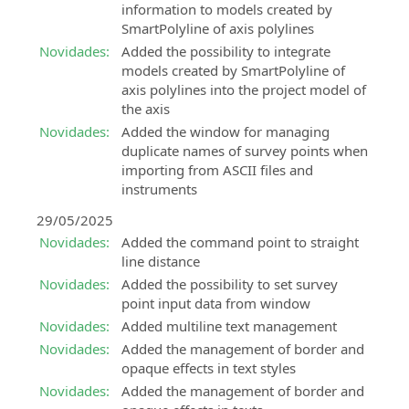
Consulting
Software
information to models created by
Consultoria
BIM
SmartPolyline of axis polylines
técnica
para
Novidades:
Added the possibility to integrate
relacionada
o
models created by SmartPolyline of
com
projecto
axis polylines into the project model of
a
hidráulico
the axis
implementação
Novidades:
Added the window for managing
SierraSoft
e
duplicate names of survey points when
Land
uso
importing from ASCII files and
Design
das
instruments
Studio
soluções
Software
SierraSoft
29/05/2025
BIM
Novidades:
Added the command point to straight
BIM
para
line distance
Accelerator
cálculo,
Novidades:
Added the possibility to set survey
Serviço
modelação
point input data from window
de
3D
consultoria
e
Novidades:
Added multiline text management
e
análise
Novidades:
Added the management of border and
suporte
topográfica
opaque effects in text styles
na
Novidades:
Added the management of border and
SierraSoft
implementação