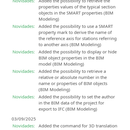
presenciais
teste
Novidades:
Added the possibility to retrieve the
a
para
Características
Formas
Todas
seu
properties values of the typical section
verificação
o
do
de
as
poder!
objects in the SMART properties (BIM
de
projecto
serviço
pagamento
informações
Modeling)
informações
ferroviário
aceitas:
Compre
sobre
Pedido
Novidades:
Added the possibility to use a SMART
e
os
suporte
property mark to derive the name of
rodoviário
próximos
técnico
the reference axis for stations referring
eventos
SierraSoft
to another axis (BIM Modeling)
Assistência
presenciais
Roads
Novidades:
Added the possibility to display or hide
aos
Design
BIM object properties in the BIM
Eventos
clientes
Studio
model (BIM Modeling)
“Online
Assistência
Software
Novidades:
Added the possibility to retrieve a
-
aos
BIM
relative or absolute number in the
Live”
clientes
para
name or properties of BIM objects
Todas
em
o
(BIM Modeling)
as
encomendas,
projecto
Novidades:
Added the possibility to set the author
informações
facturas,
rodoviário
in the BIM data of the project for
sobre
licenças
e
export to IFC (BIM Modeling)
os
e
hidráulico
próximos
produtos
03/09/2025
eventos
SierraSoft
sem
Novidades:
Added the command for 3D translation
“Online
Rails
Subscription