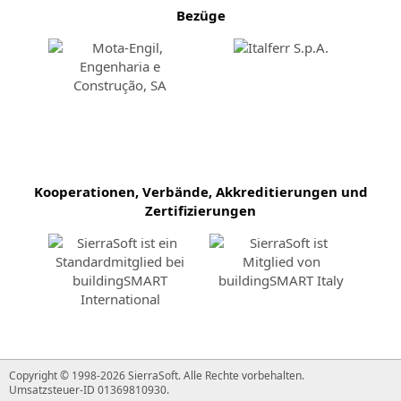
und
Ausgleichung
Bezüge
Fähigkeiten
von
über
topographischen
SierraSoft-
Messungen
Produkte
Kooperationen, Verbände, Akkreditierungen und
Zertifizierungen
Copyright © 1998-2026 SierraSoft.
Alle Rechte vorbehalten.
Umsatzsteuer-ID 01369810930.