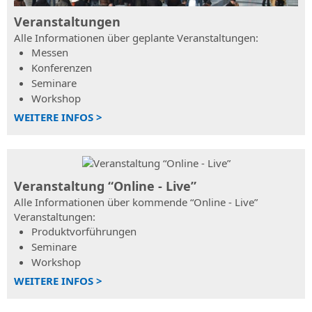
Remote-
Straßen-
Veranstaltungen
Expertenhilfe
und
Alle Informationen über geplante Veranstaltungen:
Autobahnplanung
SierraSoft
Messen
Consulting
SierraSoft
Konferenzen
Technische
Hydro
Seminare
Beratung
BIM-
Workshop
im
Software
WEITERE INFOS >
Zusammenhang
für
mit
die
der
hydraulische
Implementierung
Planung
und
Veranstaltung “Online - Live”
SierraSoft
Nutzung
Alle Informationen über kommende “Online - Live”
Land
von
Veranstaltungen:
Design
SierraSoft-
Produktvorführungen
Studio
Lösungen
Seminare
BIM-
Workshop
BIM
Software
Accelerator
WEITERE INFOS >
für
Beratung
Berechnung,
und