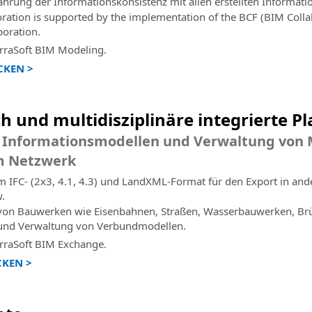
rung der Informationskonsistenz mit allen erstellten Informati
boration is supported by the implementation of the BCF (BIM Colla
boration.
erraSoft BIM Modeling.
CKEN >
 und multidisziplinäre integrierte P
Informationsmodellen und Verwaltung von M
m Netzwerk
 IFC- (2x3, 4.1, 4.3) und LandXML-Format für den Export in ander
.
 von Bauwerken wie Eisenbahnen, Straßen, Wasserbauwerken, Br
g und Verwaltung von Verbundmodellen.
erraSoft BIM Exchange.
CKEN >