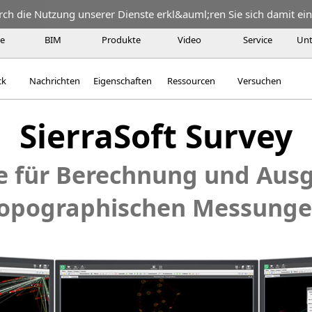
urch die Nutzung unserer Dienste erkl&auml;ren Sie sich damit ei
te
BIM
Produkte
Video
Service
Un
ck
Nachrichten
Eigenschaften
Ressourcen
Versuchen
SierraSoft Survey
e für Berechnung und Ausg
opographischen Messung