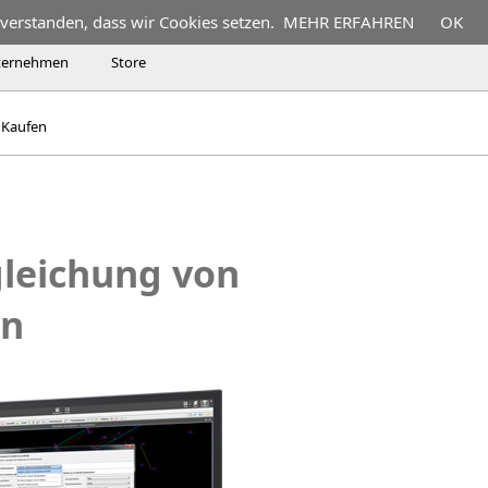
nverstanden, dass wir Cookies setzen.
MEHR ERFAHREN
OK
ternehmen
Store
Kaufen
leichung von
en