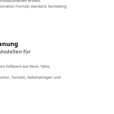
onsdokumenten erstellt.
boration Format) standard, facilitating
lanung
odellen für
e Software wie Revit, Tekla,
ücken, Tunneln, Nebenanlagen und