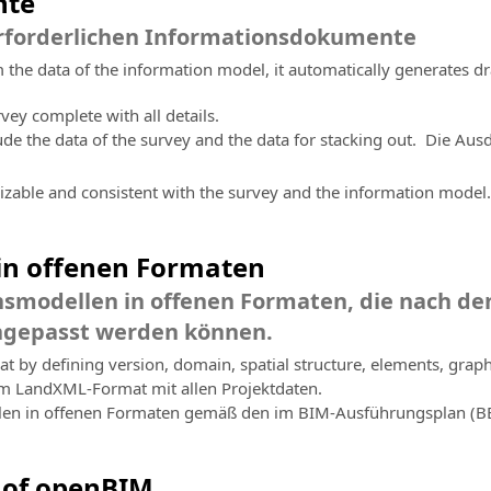
nte
erforderlichen Informationsdokumente
 the data of the information model, it automatically generates d
vey complete with all details.
lude the data of the survey and the data for stacking out. Die Au
zable and consistent with the survey and the information model.
in offenen Formaten
nsmodellen in offenen Formaten, die nach d
ngepasst werden können.
t by defining version, domain, spatial structure, elements, graph
im LandXML-Format mit allen Projektdaten.
len in offenen Formaten gemäß den im BIM-Ausführungsplan (BEP
 of openBIM