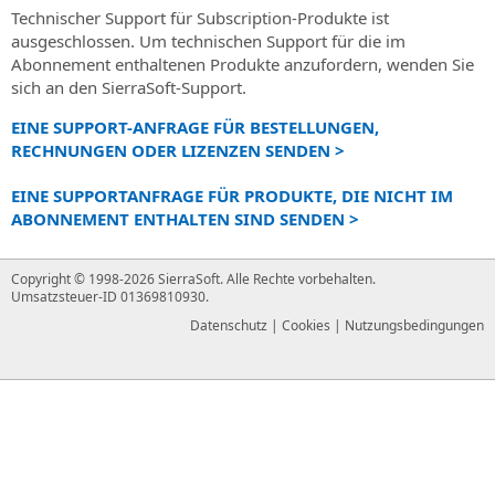
Subscription
im
X
Bau
Newsletter
Erweiterung
Technischer Support für Subscription-Produkte ist
für
über
Merkmale
(ehemals
Verkehrswesen
SPRACHE
von
SierraSoft
registrieren
für
ausgeschlossen. Um technischen Support für die im
Eisenbahn-,
SierraSoft
Twitter)
des
Infrastrukturprojekten
B2B
den
Bleiben
Abonnement enthaltenen Produkte anzufordern, wenden Sie
Straßen-
Abonnements
Instagram
Italiano
Store
Informationsaustausch
Kontakte
Sie
sich an den SierraSoft-Support.
und
SierraSoft-
über
Adressen,
Hydraulikplanung
Aktivierungscodes
English
EINE SUPPORT-ANFRAGE FÜR BESTELLUNGEN,
SierraSoft
Produkte
Neuigkeiten,
Kontakte
Aktivierungscodes
RECHNUNGEN ODER LIZENZEN SENDEN >
BIM
direkt
SierraSoft
Werbeaktionen
und
Portugûes
für
Checking
online
Rails
und
Vertriebsnetz
Produkte
EINE SUPPORTANFRAGE FÜR PRODUKTE, DIE NICHT IM
kaufen
Software-
Design
Angebote
Español
und
ABONNEMENT ENTHALTEN SIND SENDEN >
Erweiterung
Nachrichten
Studio
zu
Testversion
Allgemeine
Deutsch
für
und
Produkten,
BIM-
anfordern
Vertragsbedingungen
Informationsanalyse
Newsletter
Dienstleistungen
Software
Copyright © 1998-2026 SierraSoft.
Alle Rechte vorbehalten.
Français
Lesen
und
Neueste
und
für
Technischer
Umsatzsteuer-ID 01369810930.
Sie
-überprüfung
Nachrichten
Aktivitäten
Eisenbahn-
Support
Datenschutz
|
Cookies
|
Nutzungsbedingungen
die
von
von
und
Merkmale
Allgemeinen
SierraSoft
SierraSoft
Straßenplanung
der
Geschäftsbedingungen
informiert
Serviceleistung
Veranstaltungen
SierraSoft
Akzeptierte
Alle
Roads
Technische
Zahlungsmethoden:
Informationen
Design
Unterstützung
über
Studio
anfordern