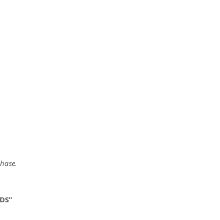
chase.
DS”