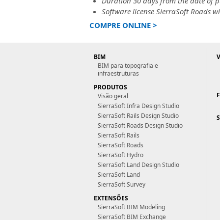
Duration 30 days from the date of 
Software license SierraSoft Roads w
COMPRE ONLINE >
BIM
BIM para topografia e
infraestruturas
PRODUTOS
Visão geral
SierraSoft Infra Design Studio
SierraSoft Rails Design Studio
SierraSoft Roads Design Studio
SierraSoft Rails
SierraSoft Roads
SierraSoft Hydro
SierraSoft Land Design Studio
SierraSoft Land
SierraSoft Survey
EXTENSÕES
SierraSoft BIM Modeling
SierraSoft BIM Exchange