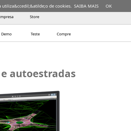
utiliza&ccedil;&atilde;o de cookies.
SAIBA MAIS
OK
Empresa
Store
Demo
Teste
Compre
 e autoestradas