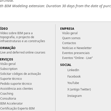
purchase.
ith BIM Modeling extension: Duration 30 days from the date of pur
VÍDEO
EMPRESA
Vídeo sobre BIM para a
Visão geral
topografia, o projecto de
Quem somos
infraestruturas e as construções
Contactos
FORMAÇÃO
Notícias e Newsletter
Live and deferred online courses
Eventos presenciais
Eventos “Online - Live”
SERVIÇOS
Visão geral
SOCIAL
Subscription
LinkedIn
Solicitar códigos de activação
Facebook
Suporte técnico
YouTube
Pedido suporte técnico
Assistência aos clientes
X (antigo Twitter)
Coaching
Instagram
Consultoria
BIM Accelerator
Certificação Experto BIM