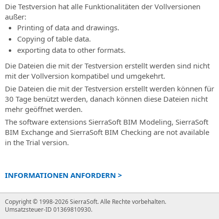
geplante
testen
BIM-
Die Testversion hat alle Funktionalitäten der Vollversionen
Kundenservice
Veranstaltungen
Sie
Software
außer:
ihre
Kundensupport
für
Printing of data and drawings.
Veranstaltung
Leistungsfähigkeit!
für
die
Copying of table data.
“Online
Bestellungen,
Straßen-
exporting data to other formats.
-
Kaufen
Rechnungen,
und
Live”
Lizenzen
Hydraulikplanung
Die Dateien die mit der Testversion erstellt werden sind nicht
Alle
und
mit der Vollversion kompatibel und umgekehrt.
Informationen
SierraSoft
Produkte
Die Dateien die mit der Testversion erstellt werden können für
über
Rails
ohne
30 Tage benützt werden, danach können diese Dateien nicht
kommende
BIM-
Servicevertrag
mehr geöffnet werden.
“Online
Software
The software extensions
SierraSoft BIM Modeling
,
SierraSoft
SierraSoft
-
für
BIM Exchange
and
SierraSoft BIM Checking
are not available
Training
Live”
die
in the Trial version.
Veranstaltungen
Live-
Eisenbahnplanung
und
SierraSoft
spätere
Roads
Online-
INFORMATIONEN ANFORDERN >
BIM-
Kurse
Software
Copyright © 1998-2026 SierraSoft.
Alle Rechte vorbehalten.
SierraSoft
für
Umsatzsteuer-ID 01369810930.
Coaching
die