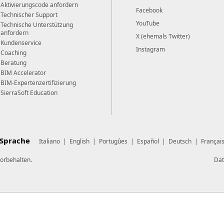
Aktivierungscode anfordern
Facebook
Technischer Support
YouTube
Technische Unterstützung
anfordern
X (ehemals Twitter)
Kundenservice
Instagram
Coaching
Beratung
BIM Accelerator
BIM-Expertenzertifizierung
SierraSoft Education
Sprache
Italiano
|
English
|
Portugûes
|
Español
|
Deutsch
|
Françai
vorbehalten.
Dat