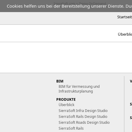
SierraSoft.com
Demo OnDemand
Cookies helfen uns bei der Bereitstellung unserer Dienste. D
Startsei
Überbli
BIM
BIM für Vermessung und
Infrastrukturplanung
PRODUKTE
Überblick
SierraSoft Infra Design Studio
SierraSoft Rails Design Studio
SierraSoft Roads Design Studio
SierraSoft Rails