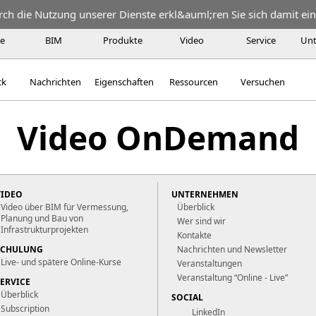
urch die Nutzung unserer Dienste erkl&auml;ren Sie sich damit ei
te
BIM
Produkte
Video
Service
Un
ck
Nachrichten
Eigenschaften
Ressourcen
Versuchen
Video OnDemand
VIDEO
UNTERNEHMEN
Video über BIM für Vermessung,
Überblick
Planung und Bau von
Wer sind wir
Infrastrukturprojekten
Kontakte
SCHULUNG
Nachrichten und Newsletter
Live- und spätere Online-Kurse
Veranstaltungen
Veranstaltung “Online - Live”
SERVICE
Überblick
SOCIAL
Subscription
LinkedIn