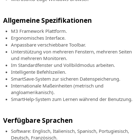
Demo
geplante
BIM-
Kundenservice
Veranstaltungen
Überblick
Software
über
Kundensupport
für
Allgemeine Spezifikationen
Veranstaltung
die
für
die
“Online
Funktionalitäten
Bestellungen,
Straßen-
M3 Framework Plattform.
-
für
Rechnungen,
und
Ergonomisches Interface.
Live”
die
Lizenzen
Hydraulikplanung
Anpassbare verschiebbare Toolbar.
Alle
traditionelle
und
Unterstützung von mehreren Fenstern, mehreren Seiten
Informationen
SierraSoft
und
Produkte
und mehreren Monitoren.
über
Rails
BIM
ohne
Im Standardfenster und Vollbildmodus arbeiten.
kommende
BIM-
Vermessung
Servicevertrag
“Online
Intelligente Befehlszeilen.
Software
mit
SierraSoft
-
SmartSave-System zur sicheren Datenspeicherung.
für
der
Training
Live”
Internationale Maßeinheiten (metrisch und
die
Software
Veranstaltungen
Live-
angloamerikanisch).
Eisenbahnplanung
SierraSoft
und
Land.
SmartHelp-System zum Lernen während der Benutzung.
SierraSoft
spätere
Roads
Versuchen
Online-
BIM-
Laden
Kurse
Verfügbare Sprachen
Software
Sie
SierraSoft
für
jetzt
Software: Englisch, Italienisch, Spanisch, Portugiesisch,
Coaching
die
die
Deutsch, Französisch.