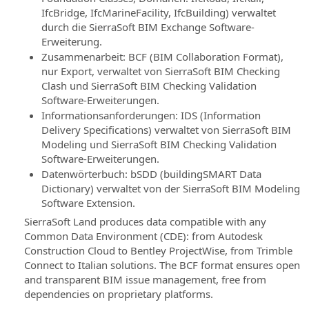
3D-
IfcBridge, IfcMarineFacility, IfcBuilding) verwaltet
Unterstützung
Modellierung
durch die SierraSoft BIM Exchange Software-
bei
und
Erweiterung.
der
Analyse
Anwendung
Zusammenarbeit: BCF (BIM Collaboration Format),
SierraSoft
der
nur Export, verwaltet von SierraSoft BIM Checking
Land
BIM-
Clash und SierraSoft BIM Checking Validation
BIM-
Methode
Software-Erweiterungen.
Software
Informationsanforderungen: IDS (Information
BIM-
für
Delivery Specifications) verwaltet von SierraSoft BIM
Expertenzertifizierung
3D-
Modeling und SierraSoft BIM Checking Validation
Ihre
Modellierung
Software-Erweiterungen.
Fachkenntnisse
und
Datenwörterbuch: bSDD (buildingSMART Data
Analyse
Dictionary) verwaltet von der SierraSoft BIM Modeling
SierraSoft
Software Extension.
Education
SierraSoft
SierraSoft Land produces data compatible with any
Vervollständigen
Survey
Common Data Environment (CDE): from Autodesk
Sie
BIM-
Construction Cloud to Bentley ProjectWise, from Trimble
Ihre
Software
Connect to Italian solutions. The BCF format ensures open
Ausbildung
für
and transparent BIM issue management, free from
mit
Berechnung
dependencies on proprietary platforms.
Kenntnissen
und