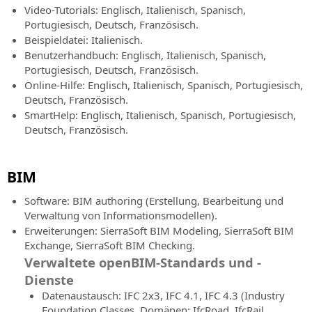
Remote-
Straßen-
Testversion
Video-Tutorials: Englisch, Italienisch, Spanisch,
Expertenhilfe
und
herunter
Portugiesisch, Deutsch, Französisch.
Autobahnplanung
und
Beispieldatei: Italienisch.
SierraSoft
testen
Benutzerhandbuch: Englisch, Italienisch, Spanisch,
Consulting
SierraSoft
Sie
Portugiesisch, Deutsch, Französisch.
Technische
Hydro
ihre
Online-Hilfe: Englisch, Italienisch, Spanisch, Portugiesisch,
Beratung
BIM-
Leistungsfähigkeit!
Deutsch, Französisch.
im
Software
SmartHelp: Englisch, Italienisch, Spanisch, Portugiesisch,
Zusammenhang
Kaufen
für
Deutsch, Französisch.
mit
die
der
hydraulische
Implementierung
Planung
BIM
und
SierraSoft
Nutzung
Software: BIM authoring (Erstellung, Bearbeitung und
Land
von
Verwaltung von Informationsmodellen).
Design
SierraSoft-
Erweiterungen: SierraSoft BIM Modeling, SierraSoft BIM
Studio
Lösungen
Exchange, SierraSoft BIM Checking.
BIM-
Verwaltete openBIM-Standards und -
BIM
Software
Dienste
Accelerator
für
Datenaustausch: IFC 2x3, IFC 4.1, IFC 4.3 (Industry
Beratung
Berechnung,
Foundation Classes, Domänen: IfcRoad, IfcRail,
und