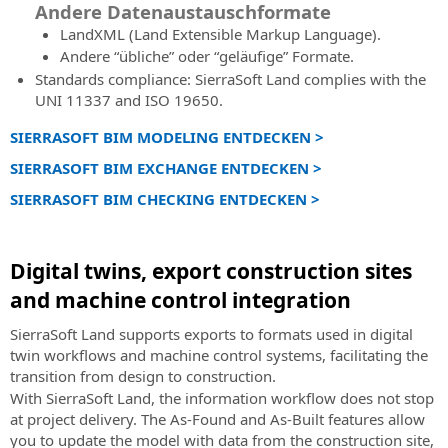
und
Ausgleichung
Andere Datenaustauschformate
Fähigkeiten
von
LandXML (Land Extensible Markup Language).
über
topographischen
Andere “übliche” oder “geläufige” Formate.
SierraSoft-
Messungen
Standards compliance: SierraSoft Land complies with the
Produkte
UNI 11337 and ISO 19650.
SIERRASOFT BIM MODELING ENTDECKEN >
SIERRASOFT BIM EXCHANGE ENTDECKEN >
SIERRASOFT BIM CHECKING ENTDECKEN >
Digital twins, export construction sites
and machine control integration
SierraSoft Land supports exports to formats used in digital
twin workflows and machine control systems, facilitating the
transition from design to construction.
With SierraSoft Land, the information workflow does not stop
at project delivery. The As-Found and As-Built features allow
you to update the model with data from the construction site,