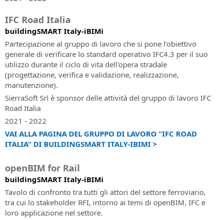
all'implementazione
Software
ed
BIM
IFC Road Italia
utilizzo
per
buildingSMART Italy-iBIMi
delle
la
soluzioni
progettazione
Partecipazione al gruppo di lavoro che si pone l'obiettivo
SierraSoft
idraulica
generale di verificare lo standard operativo IFC4.3 per il suo
utilizzo durante il ciclo di vita dell'opera stradale
BIM
SierraSoft
(progettazione, verifica e validazione, realizzazione,
Accelerator
Land
manutenzione).
Servizio
Design
SierraSoft Srl è sponsor delle attività del gruppo di lavoro IFC
di
Studio
Road Italia
consulenza
Software
2021 - 2022
e
BIM
supporto
VAI ALLA PAGINA DEL GRUPPO DI LAVORO “IFC ROAD
per
nell'implementazione
ITALIA” DI BUILDINGSMART ITALY-IBIMI >
il
della
calcolo,
metodologia
la
openBIM for Rail
BIM
modellazione
buildingSMART Italy-iBIMi
3D
Tavolo di confronto tra tutti gli attori del settore ferroviario,
Certificazione
e
tra cui lo stakeholder RFI, intorno ai temi di openBIM, IFC e
Esperto
l'analisi
loro applicazione nel settore.
BIM
topografica