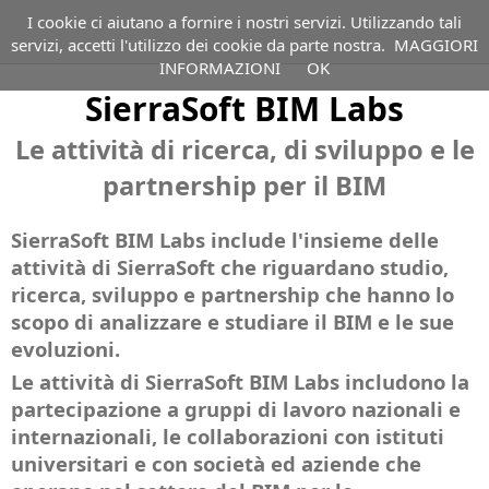
I cookie ci aiutano a fornire i nostri servizi. Utilizzando tali
servizi, accetti l'utilizzo dei cookie da parte nostra.
MAGGIORI
INFORMAZIONI
OK
BIM
SierraSoft BIM Labs - Le attività di ricerca, di sviluppo e le
SierraSoft BIM Labs
partnership per il BIM
Le attività di ricerca, di sviluppo e le
PRODOTTI
BIM
partnership per il BIM
Le attività di ricerca, di sviluppo e le
per
ESTENSIONI
Panoramica
la
partnership per il BIM
Applicativi
topografia
TECNOLOGIE
SierraSoft
software
e
BIM
SierraSoft BIM Labs include l'insieme delle
BIM
le
VIDEO
M3
Modeling
per
infrastrutture
attività di SierraSoft che riguardano studio,
Framework
Estensione
la
La
SERVIZI
ricerca, sviluppo e partnership che hanno lo
Video
Piattaforma
software
topografia,
metodologia
SierraSoft
scopo di analizzare e studiare il BIM e le sue
software
per
la
AZIENDA
del
Panoramica
Video
BIM
evoluzioni.
la
progettazione
Building
Panoramica
sul
per
modellazione
SOCIAL
di
Panoramica
Le attività di SierraSoft BIM Labs includono la
Information
sui
BIM
la
informativa
infrastrutture
Modeling
servizi
partecipazione a gruppi di lavoro nazionali e
per
topografia,
LinkedIn
NEWSLETTER
Chi
e
applicata
offerti
la
internazionali, le collaborazioni con istituti
SierraSoft
la
siamo
Facebook
le
alla
topografia,
E-
BIM
progettazione
Iscriviti
universitari e con società ed aziende che
Informazioni
costruzioni
Subscription
YouTube
topografia
la
COMMERCE
Exchange
di
alla
su