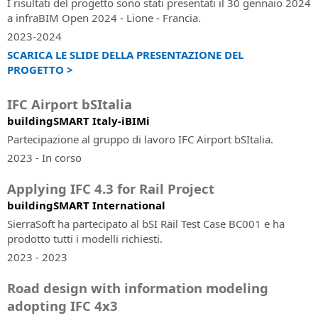
di
presenza
I risultati del progetto sono stati presentati il 30 gennaio 2024
Richiesta
la
Contratto
Tutte
a infraBIM Open 2024 - Lione - Francia.
supporto
progettazione
le
tecnico
ferroviaria
2023-2024
Modalità
informazioni
e
SCARICA LE SLIDE DELLA PRESENTAZIONE DEL
di
Assistenza
sui
stradale
PROGETTO >
pagamento
clienti
prossimi
accettate:
eventi
Assistenza
SierraSoft
IFC Airport bSItalia
in
ai
Roads
buildingSMART Italy-iBIMi
presenza
clienti
Design
su
Studio
Partecipazione al gruppo di lavoro IFC Airport bSItalia.
Eventi
ordini,
Software
2023 - In corso
“Online
fatture,
BIM
-
licenze
per
Applying IFC 4.3 for Rail Project
Live”
e
la
buildingSMART International
Tutte
prodotti
progettazione
le
SierraSoft ha partecipato al bSI Rail Test Case BC001 e ha
senza
stradale
informazioni
prodotto tutti i modelli richiesti.
Subscription
e
sui
2023 - 2023
idraulica
SierraSoft
prossimi
Training
eventi
SierraSoft
Road design with information modeling
“Online
Corsi
Rails
adopting IFC 4x3
-
online
Software