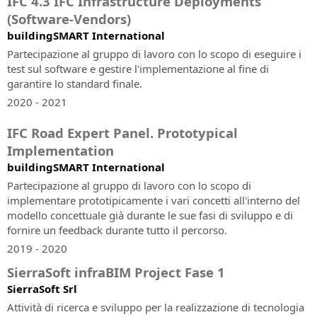
IFC 4.3 IFC Infrastructure Deployments
e
la
(Software-Vendors)
compensazione
buildingSMART International
di
Partecipazione al gruppo di lavoro con lo scopo di eseguire i
misure
test sul software e gestire l'implementazione al fine di
topografiche
garantire lo standard finale.
2020 - 2021
IFC Road Expert Panel. Prototypical
Implementation
buildingSMART International
Partecipazione al gruppo di lavoro con lo scopo di
implementare prototipicamente i vari concetti all'interno del
modello concettuale già durante le sue fasi di sviluppo e di
fornire un feedback durante tutto il percorso.
2019 - 2020
SierraSoft infraBIM Project Fase 1
SierraSoft Srl
Attività di ricerca e sviluppo per la realizzazione di tecnologia