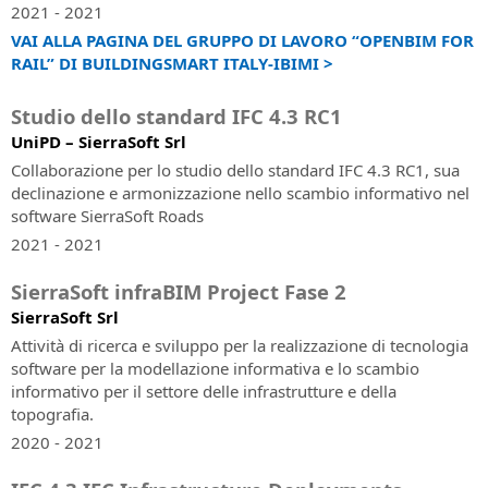
Certifica
2021 - 2021
le
SierraSoft
VAI ALLA PAGINA DEL GRUPPO DI LAVORO “OPENBIM FOR
tue
Land
RAIL” DI BUILDINGSMART ITALY-IBIMI >
competenze
Software
professionali
BIM
Studio dello standard IFC 4.3 RC1
per
UniPD – SierraSoft Srl
SierraSoft
la
Education
Collaborazione per lo studio dello standard IFC 4.3 RC1, sua
modellazione
Completa
declinazione e armonizzazione nello scambio informativo nel
3D
la
software SierraSoft Roads
e
tua
l'analisi
2021 - 2021
formazione
del
universitaria
territorio
SierraSoft infraBIM Project Fase 2
con
SierraSoft Srl
conoscenze
SierraSoft
Attività di ricerca e sviluppo per la realizzazione di tecnologia
e
Survey
software per la modellazione informativa e lo scambio
competenze
Software
informativo per il settore delle infrastrutture e della
sui
BIM
topografia.
prodotti
per
SierraSoft
2020 - 2021
il
calcolo