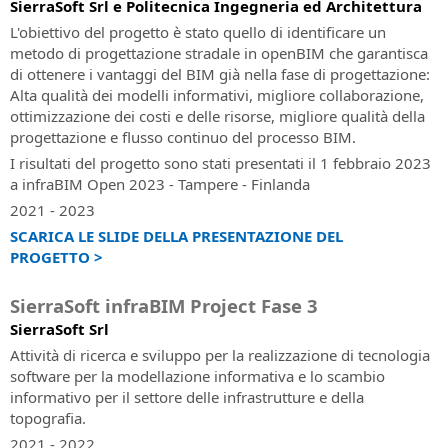
SierraSoft Srl e Politecnica Ingegneria ed Architettura
Live”
in
BIM
L'obiettivo del progetto è stato quello di identificare un
diretta
per
metodo di progettazione stradale in openBIM che garantisca
e
la
di ottenere i vantaggi del BIM già nella fase di progettazione:
in
progettazione
Alta qualità dei modelli informativi, migliore collaborazione,
differita
di
ottimizzazione dei costi e delle risorse, migliore qualità della
ferrovie
SierraSoft
progettazione e flusso continuo del processo BIM.
Coaching
SierraSoft
I risultati del progetto sono stati presentati il 1 febbraio 2023
Servizio
Roads
a infraBIM Open 2023 - Tampere - Finlanda
di
Software
2021 - 2023
affiancamento
BIM
SCARICA LE SLIDE DELLA PRESENTAZIONE DEL
su
per
PROGETTO >
misura
la
da
progettazione
SierraSoft infraBIM Project Fase 3
remoto
di
strade
SierraSoft Srl
SierraSoft
e
Attività di ricerca e sviluppo per la realizzazione di tecnologia
Consulting
autostrade
software per la modellazione informativa e lo scambio
Consulenza
informativo per il settore delle infrastrutture e della
tecnica
SierraSoft
topografia.
legata
Hydro
2021 - 2022