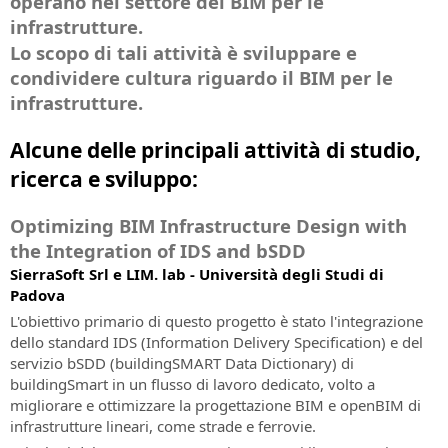
operano nel settore del BIM per le
Caratteristiche
e
X
progettazione
infrastrutture
Newsletter
Estensione
SierraSoft
SierraSoft
dell'abbonamento
(ex
infrastrutture.
alle
LINGUA
di
SierraSoft
e
software
Tieniti
Infra
Twitter)
infrastrutture
Lo scopo di tali attività è sviluppare e
infrastrutture
B2B
le
per
Contatti
informato
Design
Codici
Instagram
di
Italiano
e
Store
condividere cultura riguardo il BIM per le
costruzioni
lo
su
Indirizzi,
Studio
di
trasporto
le
Acquista
scambio
novità,
contatti
infrastrutture.
Software
attivazione
English
costruzioni
i
informativo
promozioni
e
BIM
Richiesta
prodotti
e
rete
per
Portugûes
Alcune delle principali attività di studio,
codici
SierraSoft
SierraSoft
offerte
di
la
di
ricerca e sviluppo:
BIM
direttamente
riguardanti
Español
vendita
progettazione
attivazione
Checking
on-
i
ferroviaria,
di
line
Deutsch
Estensione
Notizie
Optimizing BIM Infrastructure Design with
prodotti,
stradale
prodotti
software
e
i
the Integration of IDS and bSDD
e
e
Condizioni
Français
per
Newsletter
servizi
idraulica
trial
SierraSoft Srl e LIM. lab - Università degli Studi di
Generali
l'analisi
Le
e
version
Padova
di
e
ultime
SierraSoft
le
L'obiettivo primario di questo progetto è stato l'integrazione
Contratto
la
notizie
Rails
attività
Supporto
dello standard IDS (Information Delivery Specification) e del
Prendi
verifica
da
Design
di
tecnico
servizio bSDD (buildingSMART Data Dictionary) di
visione
informativa
SierraSoft
Studio
SierraSoft
Caratteristiche
buildingSmart in un flusso di lavoro dedicato, volto a
delle
Software
del
migliorare e ottimizzare la progettazione BIM e openBIM di
Condizioni
Eventi
BIM
servizio
infrastrutture lineari, come strade e ferrovie.
Generali
in
per