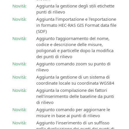
Certifica
Novità:
Aggiunta la gestione degli stili etichette
le
SierraSoft
punti di rilievo
tue
Land
Novità:
Aggiunta l'importazione e l'esportazione
competenze
Software
in formato HEC-RAS GIS Format data file
professionali
BIM
(SDF)
per
SierraSoft
Novità:
Aggiunto l'aggiornamento del nome,
la
Education
codice e descrizione delle misure,
modellazione
Completa
poligonali e particelle dopo la modifica
3D
la
dei punti di rilievo
e
tua
l'analisi
Novità:
Aggiunto comando zoom su punto di
formazione
del
rilievo
universitaria
territorio
Novità:
Aggiunta la gestione di un sistema di
con
coordinate locale su coordinata WGS84
conoscenze
SierraSoft
Novità:
Aggiunta la compilazione dei fattori
e
Survey
nell'inserimento delle baseline da punti
competenze
Software
di rilievo
sui
BIM
Novità:
Aggiunto comando per aggiornare le
prodotti
per
misure in base ai punti di rilievo
SierraSoft
il
Novità:
Aggiunto l'inserimento di un suffisso
calcolo
nella duplicazione dei punti dei punti di