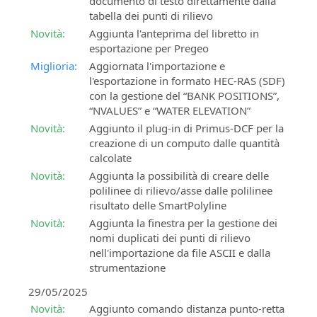
documento di testo direttamente dalla
Live”
in
BIM
tabella dei punti di rilievo
diretta
per
Novità:
Aggiunta l'anteprima del libretto in
e
la
esportazione per Pregeo
in
progettazione
Miglioria:
Aggiornata l'importazione e
differita
di
l'esportazione in formato HEC-RAS (SDF)
ferrovie
con la gestione del “BANK POSITIONS”,
SierraSoft
“NVALUES” e “WATER ELEVATION”
Coaching
SierraSoft
Servizio
Roads
Novità:
Aggiunto il plug-in di Primus-DCF per la
di
Software
creazione di un computo dalle quantità
affiancamento
BIM
calcolate
su
per
Novità:
Aggiunta la possibilità di creare delle
misura
la
polilinee di rilievo/asse dalle polilinee
da
progettazione
risultato delle SmartPolyline
remoto
di
Novità:
Aggiunta la finestra per la gestione dei
strade
nomi duplicati dei punti di rilievo
SierraSoft
e
nell'importazione da file ASCII e dalla
Consulting
autostrade
strumentazione
Consulenza
tecnica
SierraSoft
29/05/2025
legata
Hydro
Novità:
Aggiunto comando distanza punto-retta