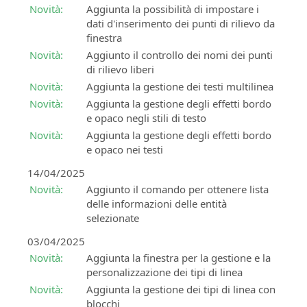
all'implementazione
Software
Novità:
Aggiunta la possibilità di impostare i
ed
BIM
dati d'inserimento dei punti di rilievo da
utilizzo
per
finestra
delle
la
Novità:
Aggiunto il controllo dei nomi dei punti
soluzioni
progettazione
di rilievo liberi
SierraSoft
idraulica
Novità:
Aggiunta la gestione dei testi multilinea
BIM
SierraSoft
Novità:
Aggiunta la gestione degli effetti bordo
Accelerator
Land
e opaco negli stili di testo
Servizio
Design
Novità:
Aggiunta la gestione degli effetti bordo
di
Studio
e opaco nei testi
consulenza
Software
e
BIM
14/04/2025
supporto
per
Novità:
Aggiunto il comando per ottenere lista
nell'implementazione
il
delle informazioni delle entità
della
calcolo,
selezionate
metodologia
la
03/04/2025
BIM
modellazione
Novità:
Aggiunta la finestra per la gestione e la
3D
Certificazione
personalizzazione dei tipi di linea
e
Esperto
l'analisi
Novità:
Aggiunta la gestione dei tipi di linea con
BIM
topografica
blocchi