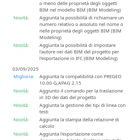
di
presenza
Richiesta
la
o meno delle proprietà degli oggetti
Contratto
Tutte
supporto
progettazione
BIM nel modello BIM (BIM Modeling)
le
tecnico
ferroviaria
Novità:
Aggiunta la possibilità di richiamare un
Modalità
informazioni
e
numero relativo o assoluto nel nome o
di
Assistenza
sui
stradale
nelle proprietà degli oggetti BIM (BIM
pagamento
clienti
prossimi
Modeling)
accettate:
eventi
Assistenza
SierraSoft
Novità:
Aggiunta la possibilità di impostare
in
ai
Roads
l'autore nei dati BIM del progetto per
presenza
clienti
Design
l'esportazione in IFC (BIM Modeling)
su
Studio
Eventi
ordini,
Software
03/09/2025
“Online
fatture,
BIM
Miglioria:
Aggiunta la compatibilità con PREGEO
-
licenze
per
10.00-G,APAG 2.15
Live”
e
la
Novità:
Aggiunto il comando per la traslazione
Tutte
prodotti
progettazione
in 3D dei dati del progetto
le
senza
stradale
informazioni
Novità:
Aggiunta la gestione dei tipi di linea con
Subscription
e
sui
testi
idraulica
SierraSoft
prossimi
Novità:
Aggiunta la stampa della relazione di
Training
eventi
SierraSoft
calcolo
“Online
Corsi
Rails
Novità:
Aggiunta l'esportazione come
-
online
Software