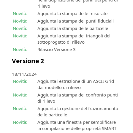
e
rilievo
la
compensazione
Novità:
Aggiunta la stampa delle misurate
di
Novità:
Aggiunta la stampa dei punti fiduciali
misure
Novità:
Aggiunta la stampa delle particelle
topografiche
Novità:
Aggiunta la stampa dei triangoli del
sottoprogetto di rilievo
Novità:
Rilascio Versione 3
Versione 2
18/11/2024
Novità:
Aggiunta l'estrazione di un ASCII Grid
dal modello di rilievo
Novità:
Aggiunta la stampa del confronto punti
di rilievo
Novità:
Aggiunta la gestione del frazionamento
delle particelle
Novità:
Aggiunta una finestra per semplificare
la compilazione delle proprietà SMART