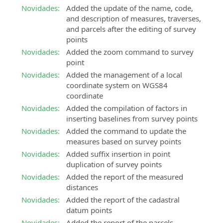
Land
da
Novidades:
Added the update of the name, code,
Software
metodologia
and description of measures, traverses,
BIM
BIM
and parcels after the editing of survey
para
points
Certificação
modelação
Novidades:
Added the zoom command to survey
Experto
3D
point
BIM
e
Novidades:
Added the management of a local
Certifique
análise
coordinate system on WGS84
as
do
coordinate
suas
território
Novidades:
Added the compilation of factors in
competências
SierraSoft
inserting baselines from survey points
profissionais
Survey
Novidades:
Added the command to update the
SierraSoft
Software
measures based on survey points
Education
BIM
Novidades:
Added suffix insertion in point
Complemente
para
duplication of survey points
a
cálculo
Novidades:
Added the report of the measured
sua
e
distances
formação
compensação
Novidades:
Added the report of the cadastral
universitária
de
datum points
com
medidas
conhecimentos
Novidades:
Added the report of the parcels