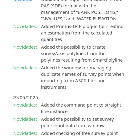
-
Software
RAS (SDF) format with the
SierraSoft
Live”
BIM
management of “BANK POSITIONS,”
Training
events
para
“NVALUES,” and “WATER ELEVATION.”
Live
o
Novidades:
Added Primus-DCF plug-in for creating
and
projecto
an estimation from the calculated
deferred
ferroviário
quantities
online
Novidades:
Added the possibility to create
SierraSoft
courses
survey/axis polylines from the
Roads
polylines resulting from SmartPolyline
SierraSoft
Software
Novidades:
Added the window for managing
Coaching
BIM
duplicate names of survey points when
Serviço
para
importing from ASCII files and
de
o
instruments
acompanhamento
projecto
à
de
29/05/2025
medida
estradas
Novidades:
Added the command point to straight
e
e
line distance
à
autoestradas
Novidades:
Added the possibility to set survey
distância
point input data from window
SierraSoft
SierraSoft
Hydro
Novidades:
Added checking of free survey point