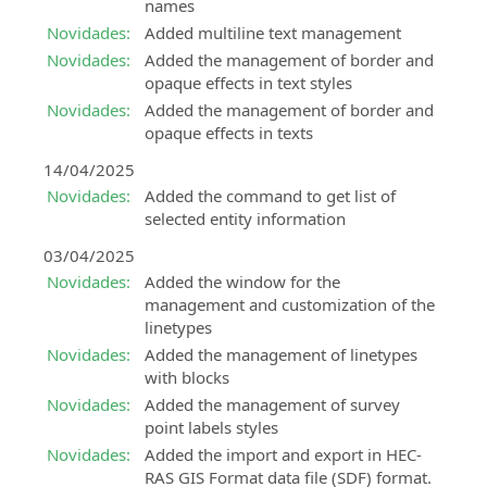
Consulting
Software
names
Consultoria
BIM
Novidades:
Added multiline text management
técnica
para
Novidades:
Added the management of border and
relacionada
o
opaque effects in text styles
com
projecto
Novidades:
Added the management of border and
a
hidráulico
opaque effects in texts
implementação
SierraSoft
e
14/04/2025
Land
uso
Novidades:
Added the command to get list of
Design
das
selected entity information
Studio
soluções
Software
SierraSoft
03/04/2025
BIM
Novidades:
Added the window for the
BIM
para
management and customization of the
Accelerator
cálculo,
linetypes
Serviço
modelação
Novidades:
Added the management of linetypes
de
3D
with blocks
consultoria
e
Novidades:
Added the management of survey
e
análise
point labels styles
suporte
topográfica
na
Novidades:
Added the import and export in HEC-
SierraSoft
implementação
RAS GIS Format data file (SDF) format.