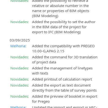
presenciais
Novidades:
Added the possibility to retrieve a
a
para
Características
Formas
Todas
relative or absolute number in the
verificação
o
do
de
as
name or properties of BIM objects
de
projecto
serviço
pagamento
informações
(BIM Modeling)
informações
ferroviário
aceitas:
sobre
Pedido
Novidades:
Added the possibility to set the author
e
os
suporte
in the BIM data of the project for
rodoviário
próximos
técnico
export to IFC (BIM Modeling)
eventos
SierraSoft
03/09/2025
Assistência
presenciais
Roads
Melhoria:
Added the compatibility with PREGEO
aos
Design
Eventos
10.00-G,APAG 2.15
clientes
Studio
“Online
Assistência
Software
Novidades:
Added the command for 3D translation
-
aos
BIM
of project data
Live”
clientes
para
Novidades:
Added the management of linetypes
Todas
em
o
with texts
as
encomendas,
projecto
Novidades:
Added printout of calculation report
informações
facturas,
rodoviário
Novidades:
Added the export as text document
sobre
licenças
e
directly from the table of survey points
os
e
hidráulico
próximos
Novidades:
Added the preview of booklet in export
produtos
eventos
for Pregeo
SierraSoft
sem
“Online
Rails
Subscription
Melhoria:
Updated the import and export in HEC-