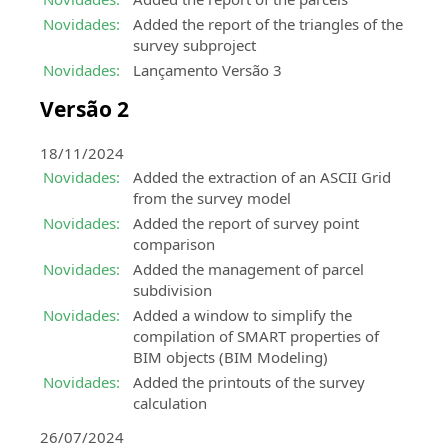
topográficas
e
Novidades:
Added the report of the triangles of the
competências
survey subproject
sobre
Novidades:
Lançamento Versão 3
os
produtos
Versão 2
SierraSoft
18/11/2024
Novidades:
Added the extraction of an ASCII Grid
from the survey model
Novidades:
Added the report of survey point
comparison
Novidades:
Added the management of parcel
subdivision
Novidades:
Added a window to simplify the
compilation of SMART properties of
BIM objects (BIM Modeling)
Novidades:
Added the printouts of the survey
calculation
26/07/2024