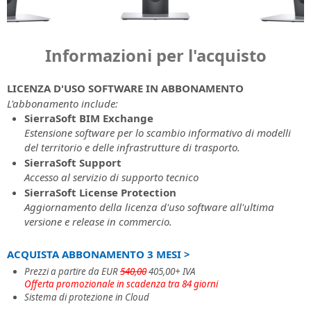
Caratteristiche
e
X
progettazione
infrastrutture
infrastrutture
Newsletter
Estensione
SierraSoft
SierraSoft
dell'abbonamento
(ex
alle
LINGUA
di
SierraSoft
stradali
e
software
Tieniti
Infra
Twitter)
infrastrutture
infrastrutture
B2B
complesse
le
per
Contatti
informato
Design
Codici
Instagram
di
Italiano
e
Store
Informazioni per l'acquisto
e
costruzioni
lo
su
Indirizzi,
Studio
di
trasporto
le
Acquista
infrastrutture
scambio
novità,
contatti
Software
attivazione
English
costruzioni
i
ferroviarie
informativo
promozioni
e
BIM
Richiesta
LICENZA D'USO SOFTWARE IN ABBONAMENTO
prodotti
con
e
rete
per
Portugûes
codici
L'abbonamento include:
SierraSoft
SierraSoft
l'utilizzo
offerte
di
la
di
SierraSoft BIM Exchange
BIM
direttamente
del
riguardanti
Español
vendita
progettazione
attivazione
Estensione software per lo scambio informativo di modelli
Checking
on-
software
i
ferroviaria,
di
del territorio e delle infrastrutture di trasporto.
line
Deutsch
Estensione
Notizie
SierraSoft
prodotti,
stradale
prodotti
SierraSoft Support
software
e
Rails
i
e
e
Accesso al servizio di supporto tecnico
Condizioni
Français
per
Newsletter
Design
servizi
idraulica
trial
SierraSoft License Protection
Generali
l'analisi
Le
Studio.
e
version
Aggiornamento della licenza d'uso software all'ultima
di
e
ultime
SierraSoft
le
versione e release in commercio.
Contratto
Provalo
la
notizie
Rails
attività
Supporto
Prendi
Scarica
verifica
da
Design
di
tecnico
visione
subito
ACQUISTA ABBONAMENTO 3 MESI >
informativa
SierraSoft
Studio
SierraSoft
Caratteristiche
delle
la
Prezzi a partire da EUR
540,00
405,00+ IVA
Software
del
Condizioni
Eventi
trial
Offerta promozionale in scadenza tra 84 giorni
BIM
servizio
Generali
in
version
Sistema di protezione in Cloud
per