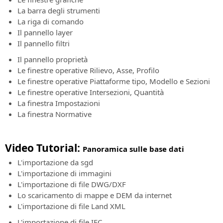
di
presenza
e
Richiesta
la
Contratto
La barra degli strumenti
Tutte
metti
supporto
progettazione
La riga di comando
le
alla
tecnico
ferroviaria
Modalità
informazioni
prova
Il pannello layer
e
di
Assistenza
sui
la
Il pannello filtri
stradale
pagamento
clienti
prossimi
sua
Il pannello proprietà
accettate:
eventi
potenza!
Assistenza
SierraSoft
Le finestre operative Rilievo, Asse, Profilo
in
ai
Roads
Le finestre operative Piattaforme tipo, Modello e Sezioni
Acquistalo
presenza
clienti
Design
Le finestre operative Intersezioni, Quantità
su
Studio
La finestra Impostazioni
Eventi
ordini,
Software
“Online
La finestra Normative
fatture,
BIM
-
licenze
per
Live”
e
la
Video Tutorial:
Tutte
prodotti
progettazione
Panoramica sulle base dati
le
senza
stradale
L'importazione da sgd
informazioni
Subscription
e
L'importazione di immagini
sui
idraulica
L'importazione di file DWG/DXF
SierraSoft
prossimi
Lo scaricamento di mappe e DEM da internet
Training
eventi
SierraSoft
L'importazione di file Land XML
“Online
Corsi
Rails
-
online
Software
L'importazione di file IFC