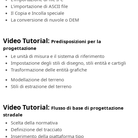
Live”
in
BIM
L'importazione di ASCII file
diretta
per
Il Copia e Incolla speciale
e
la
La conversione di nuvole o DEM
in
progettazione
differita
di
ferrovie
Video Tutorial:
Predisposizioni per la
SierraSoft
progettazione
Coaching
SierraSoft
Servizio
Roads
Le unità di misura e il sistema di riferimento
di
Software
Impostazione degli stili di disegno, stili entità e cartigli
affiancamento
BIM
Trasformazione delle entità grafiche
su
per
Modellazione del terreno
misura
la
Stili di estrazione del terreno
da
progettazione
remoto
di
strade
SierraSoft
Video Tutorial:
e
Flusso di base di progettazione
Consulting
autostrade
stradale
Consulenza
Scelta della normativa
tecnica
SierraSoft
Definizione del tracciato
legata
Hydro
Inserimento della piattaforma tipo