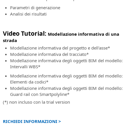
all'implementazione
Software
ed
BIM
Parametri di generazione
utilizzo
per
Analisi dei risultati
delle
la
soluzioni
progettazione
SierraSoft
idraulica
Video Tutorial:
Modellazione informativa di una
strada
BIM
SierraSoft
Accelerator
Modellazione informativa del progetto e dell'asse
*
Land
Servizio
Design
Modellazione informativa del tracciato
*
di
Studio
Modellazione informativa degli oggetti BIM del modello:
consulenza
Software
Intervalli WBS
*
e
BIM
Modellazione informativa degli oggetti BIM del modello:
supporto
per
Elementi da codici
*
nell'implementazione
il
Modellazione informativa degli oggetti BIM del modello:
della
calcolo,
Guard rail con Smartpolyline
*
metodologia
la
(*) non incluso con la trial version
BIM
modellazione
3D
Certificazione
e
Esperto
l'analisi
RICHIEDI INFORMAZIONI >
BIM
topografica