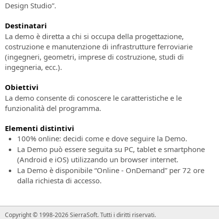
di
presenza
potenza!
Richiesta
la
Design Studio”.
Contratto
Tutte
supporto
progettazione
Acquistalo
le
tecnico
ferroviaria
Destinatari
Modalità
informazioni
e
La demo è diretta a chi si occupa della progettazione,
di
Assistenza
sui
stradale
costruzione e manutenzione di infrastrutture ferroviarie
pagamento
clienti
prossimi
(ingegneri, geometri, imprese di costruzione, studi di
accettate:
eventi
Assistenza
SierraSoft
ingegneria, ecc.).
in
ai
Roads
presenza
clienti
Design
Obiettivi
su
Studio
La demo consente di conoscere le caratteristiche e le
Eventi
ordini,
Software
funzionalità del programma.
“Online
fatture,
BIM
-
licenze
per
Elementi distintivi
Live”
e
la
100% online: decidi come e dove seguire la Demo.
Tutte
prodotti
progettazione
La Demo può essere seguita su PC, tablet e smartphone
le
senza
stradale
(Android e iOS) utilizzando un browser internet.
informazioni
Subscription
e
La Demo è disponibile “Online - OnDemand” per 72 ore
sui
idraulica
dalla richiesta di accesso.
SierraSoft
prossimi
Training
eventi
SierraSoft
“Online
Corsi
Rails
-
Copyright © 1998-2026 SierraSoft.
Tutti i diritti riservati.
online
Software