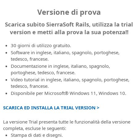
Caratteristiche
e
X
progettazione
infrastrutture
infrastrutture
Newsletter
Estensione
SierraSoft
SierraSoft
dell'abbonamento
(ex
alle
LINGUA
di
SierraSoft
ferroviarie
Versione di prova
e
software
Tieniti
Infra
Twitter)
infrastrutture
infrastrutture
B2B
con
le
per
Contatti
informato
Design
Codici
Instagram
di
Italiano
e
Store
l'utilizzo
costruzioni
Scarica subito SierraSoft Rails, utilizza la trial
lo
su
Indirizzi,
Studio
di
trasporto
le
Acquista
del
scambio
novità,
contatti
version e metti alla prova la sua potenza!!
Software
attivazione
English
costruzioni
i
software
informativo
promozioni
e
BIM
Richiesta
prodotti
SierraSoft
e
rete
per
Portugûes
codici
30 giorni di utilizzo gratuito.
SierraSoft
SierraSoft
Rails.
offerte
di
la
di
Software in inglese, italiano, spagnolo, portoghese,
BIM
direttamente
riguardanti
Español
vendita
progettazione
attivazione
tedesco, francese.
Provalo
Checking
on-
i
ferroviaria,
di
Documentazione in inglese, italiano, spagnolo,
Scarica
line
Deutsch
Estensione
Notizie
prodotti,
stradale
prodotti
portoghese, tedesco, francese.
subito
software
e
i
e
e
Condizioni
Français
Video tutorial in inglese, italiano, spagnolo, portoghese,
la
per
Newsletter
servizi
idraulica
trial
Generali
tedesco, francese.
trial
l'analisi
Le
e
version
di
Disponibile per Microsoft® Windows 11, Windows 10.
version
e
ultime
SierraSoft
le
Contratto
e
la
notizie
Rails
attività
Supporto
Prendi
metti
verifica
da
SCARICA ED INSTALLA LA TRIAL VERSION >
Design
di
tecnico
visione
alla
informativa
SierraSoft
Studio
SierraSoft
Caratteristiche
delle
prova
Software
del
La versione Trial presenta tutte le funzionalità della versione
Condizioni
Eventi
la
BIM
servizio
completa, escluse le seguenti:
Generali
in
sua
per
Stampa di dati e disegni.