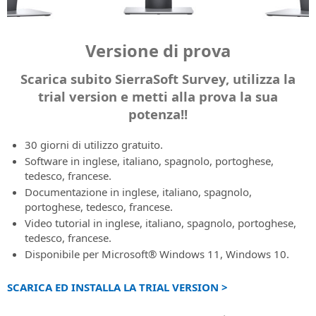
Caratteristiche
e
X
progettazione
alla
infrastrutture
Newsletter
Estensione
SierraSoft
SierraSoft
dell'abbonamento
(ex
alle
LINGUA
di
SierraSoft
prova
e
software
Tieniti
Infra
Twitter)
infrastrutture
infrastrutture
B2B
la
le
per
Contatti
informato
Design
Codici
Instagram
Versione di prova
di
Italiano
e
Store
sua
costruzioni
lo
su
Indirizzi,
Studio
di
trasporto
le
Acquista
potenza!
scambio
novità,
contatti
Software
attivazione
English
Scarica subito SierraSoft Survey, utilizza la
costruzioni
i
informativo
promozioni
e
BIM
Richiesta
Acquistalo
trial version e metti alla prova la sua
prodotti
e
rete
per
Portugûes
codici
SierraSoft
SierraSoft
potenza!!
offerte
di
la
di
BIM
direttamente
riguardanti
Español
vendita
progettazione
attivazione
Checking
on-
i
30 giorni di utilizzo gratuito.
ferroviaria,
di
line
Deutsch
Estensione
Notizie
prodotti,
stradale
Software in inglese, italiano, spagnolo, portoghese,
prodotti
software
e
i
e
tedesco, francese.
e
Condizioni
Français
per
Newsletter
servizi
idraulica
trial
Documentazione in inglese, italiano, spagnolo,
Generali
l'analisi
Le
e
version
portoghese, tedesco, francese.
di
e
ultime
SierraSoft
le
Video tutorial in inglese, italiano, spagnolo, portoghese,
Contratto
la
notizie
Rails
attività
Supporto
tedesco, francese.
Prendi
verifica
da
Design
di
tecnico
Disponibile per Microsoft® Windows 11, Windows 10.
visione
informativa
SierraSoft
Studio
SierraSoft
Caratteristiche
delle
Software
del
Condizioni
Eventi
SCARICA ED INSTALLA LA TRIAL VERSION >
BIM
servizio
Generali
in
per