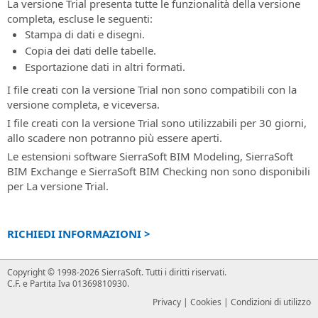
di
presenza
La versione Trial presenta tutte le funzionalità della versione
Richiesta
la
Contratto
Tutte
completa, escluse le seguenti:
supporto
progettazione
le
tecnico
Stampa di dati e disegni.
ferroviaria
Modalità
informazioni
e
Copia dei dati delle tabelle.
di
Assistenza
sui
stradale
Esportazione dati in altri formati.
pagamento
clienti
prossimi
accettate:
I file creati con la versione Trial non sono compatibili con la
eventi
Assistenza
SierraSoft
versione completa, e viceversa.
in
ai
Roads
presenza
clienti
Design
I file creati con la versione Trial sono utilizzabili per 30 giorni,
su
Studio
allo scadere non potranno più essere aperti.
Eventi
ordini,
Software
Le estensioni software
SierraSoft BIM Modeling
,
SierraSoft
“Online
fatture,
BIM
BIM Exchange
e
SierraSoft BIM Checking
non sono disponibili
-
licenze
per
per La versione Trial.
Live”
e
la
Tutte
prodotti
progettazione
le
senza
stradale
RICHIEDI INFORMAZIONI >
informazioni
Subscription
e
sui
idraulica
SierraSoft
prossimi
Copyright © 1998-2026 SierraSoft.
Tutti i diritti riservati.
Training
eventi
SierraSoft
C.F. e Partita Iva 01369810930.
“Online
Corsi
Rails
Privacy
|
Cookies
|
Condizioni di utilizzo
-
online
Software