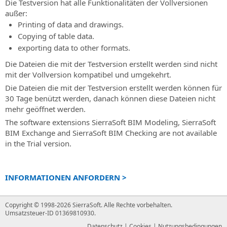
geplante
BIM-
Die Testversion hat alle Funktionalitäten der Vollversionen
Kundenservice
Veranstaltungen
Software
außer:
Kundensupport
für
Printing of data and drawings.
Veranstaltung
für
die
Copying of table data.
“Online
Bestellungen,
Straßen-
exporting data to other formats.
-
Rechnungen,
und
Live”
Die Dateien die mit der Testversion erstellt werden sind nicht
Lizenzen
Hydraulikplanung
Alle
mit der Vollversion kompatibel und umgekehrt.
und
Informationen
SierraSoft
Produkte
Die Dateien die mit der Testversion erstellt werden können für
über
Rails
ohne
30 Tage benützt werden, danach können diese Dateien nicht
kommende
BIM-
Servicevertrag
mehr geöffnet werden.
“Online
Software
The software extensions
SierraSoft BIM Modeling
,
SierraSoft
SierraSoft
-
für
BIM Exchange
and
SierraSoft BIM Checking
are not available
Training
Live”
die
in the Trial version.
Veranstaltungen
Live-
Eisenbahnplanung
und
SierraSoft
spätere
INFORMATIONEN ANFORDERN >
Roads
Online-
BIM-
Kurse
Software
Copyright © 1998-2026 SierraSoft.
Alle Rechte vorbehalten.
SierraSoft
für
Umsatzsteuer-ID 01369810930.
Coaching
die
Datenschutz
|
Cookies
|
Nutzungsbedingungen