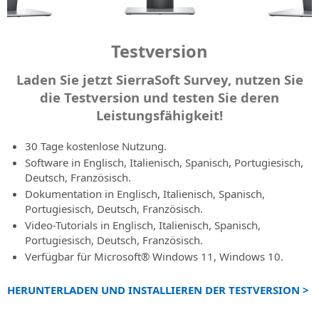
Subscription
im
X
Bau
Sie
Newsletter
Erweiterung
für
über
Merkmale
(ehemals
Verkehrswesen
SPRACHE
von
SierraSoft
ihre
registrieren
für
Eisenbahn-,
SierraSoft
Twitter)
des
Infrastrukturprojekten
B2B
Leistungsfähigkeit!
den
Bleiben
Straßen-
Abonnements
Instagram
Testversion
Italiano
Store
Informationsaustausch
Kontakte
Sie
und
Kaufen
SierraSoft-
über
Adressen,
Hydraulikplanung
Aktivierungscodes
English
Laden Sie jetzt SierraSoft Survey, nutzen Sie
SierraSoft
Produkte
Neuigkeiten,
Kontakte
Aktivierungscodes
die Testversion und testen Sie deren
BIM
direkt
SierraSoft
Werbeaktionen
und
Portugûes
für
Checking
online
Leistungsfähigkeit!
Rails
und
Vertriebsnetz
Produkte
kaufen
Software-
Design
Angebote
Español
und
Erweiterung
Nachrichten
Studio
zu
30 Tage kostenlose Nutzung.
Testversion
Allgemeine
Deutsch
für
und
Produkten,
BIM-
Software in Englisch, Italienisch, Spanisch, Portugiesisch,
anfordern
Vertragsbedingungen
Informationsanalyse
Newsletter
Dienstleistungen
Software
Deutsch, Französisch.
Français
Lesen
und
Neueste
und
für
Technischer
Dokumentation in Englisch, Italienisch, Spanisch,
Sie
-überprüfung
Nachrichten
Aktivitäten
Eisenbahn-
Support
Portugiesisch, Deutsch, Französisch.
die
von
von
und
Merkmale
Video-Tutorials in Englisch, Italienisch, Spanisch,
Allgemeinen
SierraSoft
SierraSoft
Straßenplanung
der
Portugiesisch, Deutsch, Französisch.
Geschäftsbedingungen
informiert
Serviceleistung
Verfügbar für Microsoft® Windows 11, Windows 10.
Veranstaltungen
SierraSoft
Akzeptierte
Alle
Roads
Technische
Zahlungsmethoden:
HERUNTERLADEN UND INSTALLIEREN DER TESTVERSION >
Informationen
Design
Unterstützung
über
Studio
anfordern