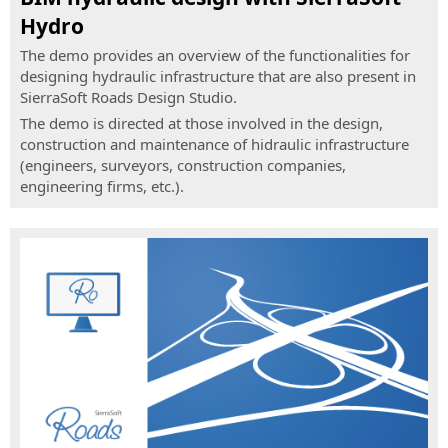
-
Software
Hydro
SierraSoft
Live”
BIM
Training
events
The demo provides an overview of the functionalities for
para
designing hydraulic infrastructure that are also present in
Live
o
SierraSoft Roads Design Studio.
and
projecto
deferred
ferroviário
The demo is directed at those involved in the design,
online
construction and maintenance of hidraulic infrastructure
SierraSoft
courses
(engineers, surveyors, construction companies,
Roads
engineering firms, etc.).
SierraSoft
Software
Coaching
BIM
Serviço
para
de
o
acompanhamento
projecto
à
de
medida
estradas
e
e
à
autoestradas
distância
SierraSoft
SierraSoft
Hydro