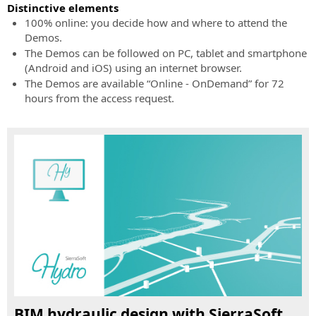
presenciais
teste
a
para
Características
Distinctive elements
Formas
Todas
seu
verificação
o
do
100% online: you decide how and where to attend the
de
as
poder!
de
projecto
serviço
Demos.
pagamento
informações
informações
ferroviário
The Demos can be followed on PC, tablet and smartphone
aceitas:
Compre
sobre
Pedido
e
(Android and iOS) using an internet browser.
os
suporte
rodoviário
The Demos are available “Online - OnDemand” for 72
próximos
técnico
hours from the access request.
eventos
SierraSoft
Assistência
presenciais
Roads
aos
Design
Eventos
clientes
Studio
“Online
Assistência
Software
-
aos
BIM
Live”
clientes
para
Todas
em
o
as
encomendas,
projecto
informações
facturas,
rodoviário
sobre
licenças
e
os
e
hidráulico
próximos
produtos
eventos
SierraSoft
sem
“Online
BIM hydraulic design with SierraSoft
Rails
Subscription