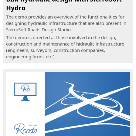
Remote-
Straßen-
Hydro
Expertenhilfe
und
Autobahnplanung
The demo provides an overview of the functionalities for
SierraSoft
designing hydraulic infrastructure that are also present in
Consulting
SierraSoft
SierraSoft Roads Design Studio.
Technische
Hydro
The demo is directed at those involved in the design,
Beratung
BIM-
construction and maintenance of hidraulic infrastructure
im
Software
(engineers, surveyors, construction companies,
Zusammenhang
für
engineering firms, etc.).
mit
die
der
hydraulische
Implementierung
Planung
und
SierraSoft
Nutzung
Land
von
Design
SierraSoft-
Studio
Lösungen
BIM-
BIM
Software
Accelerator
für
Beratung
Berechnung,
und