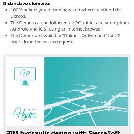
geplante
testen
BIM-
Distinctive elements
Kundenservice
Veranstaltungen
Sie
Software
100% online: you decide how and where to attend the
ihre
Kundensupport
für
Demos.
Veranstaltung
Leistungsfähigkeit!
für
die
The Demos can be followed on PC, tablet and smartphone
“Online
Bestellungen,
Straßen-
(Android and iOS) using an internet browser.
-
Kaufen
Rechnungen,
und
The Demos are available “Online - OnDemand” for 72
Live”
Lizenzen
Hydraulikplanung
hours from the access request.
Alle
und
Informationen
SierraSoft
Produkte
über
Rails
ohne
kommende
BIM-
Servicevertrag
“Online
Software
SierraSoft
-
für
Training
Live”
die
Veranstaltungen
Live-
Eisenbahnplanung
und
SierraSoft
spätere
Roads
Online-
BIM-
Kurse
Software
SierraSoft
für
Coaching
die
BIM hydraulic design with SierraSoft