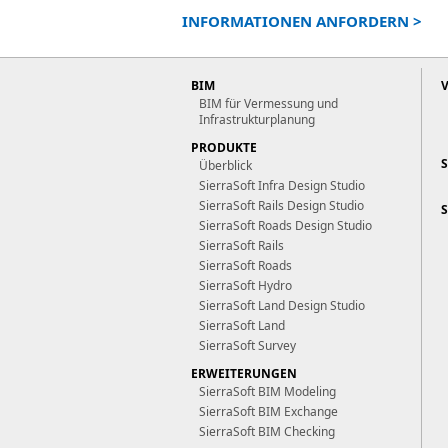
INFORMATIONEN ANFORDERN >
BIM
BIM für Vermessung und
Infrastrukturplanung
PRODUKTE
Überblick
SierraSoft Infra Design Studio
SierraSoft Rails Design Studio
SierraSoft Roads Design Studio
SierraSoft Rails
SierraSoft Roads
SierraSoft Hydro
SierraSoft Land Design Studio
SierraSoft Land
SierraSoft Survey
ERWEITERUNGEN
SierraSoft BIM Modeling
SierraSoft BIM Exchange
SierraSoft BIM Checking