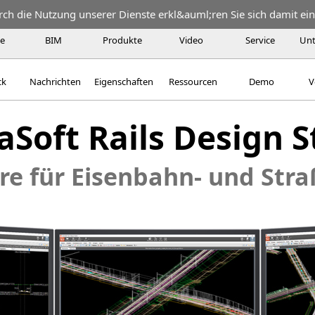
urch die Nutzung unserer Dienste erkl&auml;ren Sie sich damit ei
te
BIM
Produkte
Video
Service
Un
ck
Nachrichten
Eigenschaften
Ressourcen
Demo
V
aSoft Rails Design 
re für Eisenbahn- und Str