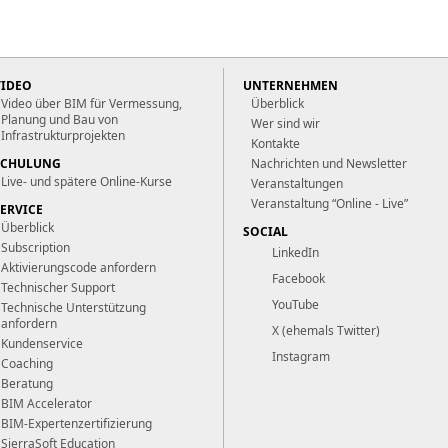
VIDEO
UNTERNEHMEN
Video über BIM für Vermessung,
Überblick
Planung und Bau von
Wer sind wir
Infrastrukturprojekten
Kontakte
SCHULUNG
Nachrichten und Newsletter
Live- und spätere Online-Kurse
Veranstaltungen
Veranstaltung “Online - Live”
SERVICE
Überblick
SOCIAL
Subscription
LinkedIn
Aktivierungscode anfordern
Facebook
Technischer Support
YouTube
Technische Unterstützung
anfordern
X (ehemals Twitter)
Kundenservice
Instagram
Coaching
Beratung
BIM Accelerator
BIM-Expertenzertifizierung
SierraSoft Education