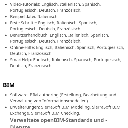
Remote-
Straßen-
und
Video-Tutorials: Englisch, Italienisch, Spanisch,
Expertenhilfe
und
testen
Portugiesisch, Deutsch, Französisch.
Autobahnplanung
Sie
Beispieldatei: Italienisch.
SierraSoft
ihre
Erste Schritte: Englisch, Italienisch, Spanisch,
Consulting
SierraSoft
Leistungsfähigkeit!
Portugiesisch, Deutsch, Französisch.
Technische
Hydro
Benutzerhandbuch: Englisch, Italienisch, Spanisch,
Beratung
Kaufen
BIM-
Portugiesisch, Deutsch, Französisch.
im
Software
Online-Hilfe: Englisch, Italienisch, Spanisch, Portugiesisch,
Zusammenhang
für
Deutsch, Französisch.
mit
die
SmartHelp: Englisch, Italienisch, Spanisch, Portugiesisch,
der
hydraulische
Deutsch, Französisch.
Implementierung
Planung
und
SierraSoft
Nutzung
BIM
Land
von
Design
SierraSoft-
Software: BIM authoring (Erstellung, Bearbeitung und
Studio
Lösungen
Verwaltung von Informationsmodellen).
BIM-
Erweiterungen: SierraSoft BIM Modeling, SierraSoft BIM
BIM
Software
Exchange, SierraSoft BIM Checking.
Accelerator
für
Verwaltete openBIM-Standards und -
Beratung
Berechnung,
Dienste
und