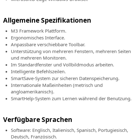
geplante
Überblick
BIM-
Kundenservice
Veranstaltungen
über
Software
die
Kundensupport
für
Allgemeine Spezifikationen
Veranstaltung
Funktionalitäten
für
die
“Online
für
Bestellungen,
Straßen-
M3 Framework Plattform.
-
die
Rechnungen,
und
Ergonomisches Interface.
Live”
Planung
Lizenzen
Hydraulikplanung
Anpassbare verschiebbare Toolbar.
Alle
komplexer
und
Unterstützung von mehreren Fenstern, mehreren Seiten
Informationen
SierraSoft
Straßeninfrastrukturen
Produkte
und mehreren Monitoren.
über
Rails
mit
ohne
Im Standardfenster und Vollbildmodus arbeiten.
kommende
BIM-
der
Servicevertrag
“Online
Intelligente Befehlszeilen.
Software
Software
SierraSoft
-
SmartSave-System zur sicheren Datenspeicherung.
für
SierraSoft
Training
Live”
Internationale Maßeinheiten (metrisch und
die
Roads.
Veranstaltungen
Live-
angloamerikanisch).
Eisenbahnplanung
Versuchen
und
SmartHelp-System zum Lernen während der Benutzung.
SierraSoft
Laden
spätere
Roads
Sie
Online-
BIM-
jetzt
Kurse
Verfügbare Sprachen
Software
die
SierraSoft
für
Testversion
Software: Englisch, Italienisch, Spanisch, Portugiesisch,
Coaching
die
herunter
Deutsch, Französisch.