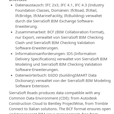
3D-
Unterstützung
Datenaustausch: IFC 2x3, IFC 4.1, IFC 4.3 (Industry
Modellierung
bei
Foundation Classes, Domänen: IfcRoad, IfcRail,
und
der
IfcBridge, IfcMarineFacility, IfcBuilding) verwaltet
Analyse
Anwendung
durch die SierraSoft BIM Exchange Software-
SierraSoft
der
Erweiterung.
Land
BIM-
Zusammenarbeit: BCF (BIM Collaboration Format),
BIM-
Methode
nur Export, verwaltet von SierraSoft BIM Checking
Software
Clash und SierraSoft BIM Checking Validation
BIM-
für
Software-Erweiterungen.
Expertenzertifizierung
3D-
Informationsanforderungen: IDS (Information
Ihre
Modellierung
Delivery Specifications) verwaltet von SierraSoft BIM
Fachkenntnisse
und
Modeling und SierraSoft BIM Checking Validation
Analyse
Software-Erweiterungen.
SierraSoft
Datenwörterbuch: bSDD (buildingSMART Data
Education
SierraSoft
Dictionary) verwaltet von der SierraSoft BIM Modeling
Vervollständigen
Survey
Software Extension.
Sie
BIM-
SierraSoft Roads produces data compatible with any
Ihre
Software
Common Data Environment (CDE): from Autodesk
Ausbildung
für
Construction Cloud to Bentley ProjectWise, from Trimble
mit
Berechnung
Connect to Italian solutions. The BCF format ensures open
Kenntnissen
und