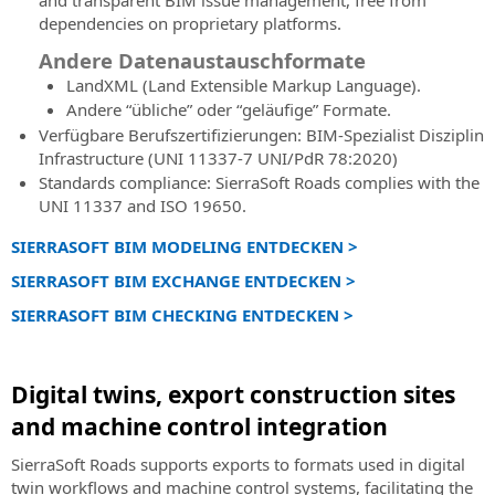
and transparent BIM issue management, free from
und
Ausgleichung
dependencies on proprietary platforms.
Fähigkeiten
von
über
topographischen
Andere Datenaustauschformate
SierraSoft-
Messungen
LandXML (Land Extensible Markup Language).
Produkte
Andere “übliche” oder “geläufige” Formate.
Verfügbare Berufszertifizierungen: BIM-Spezialist Disziplin
Infrastructure (UNI 11337-7 UNI/PdR 78:2020)
Standards compliance: SierraSoft Roads complies with the
UNI 11337 and ISO 19650.
SIERRASOFT BIM MODELING ENTDECKEN >
SIERRASOFT BIM EXCHANGE ENTDECKEN >
SIERRASOFT BIM CHECKING ENTDECKEN >
Digital twins, export construction sites
and machine control integration
SierraSoft Roads supports exports to formats used in digital
twin workflows and machine control systems, facilitating the