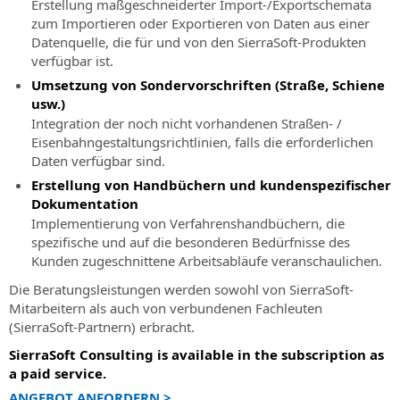
Erstellung maßgeschneiderter Import-/Exportschemata
Remote-
Straßen-
zum Importieren oder Exportieren von Daten aus einer
Expertenhilfe
und
Datenquelle, die für und von den SierraSoft-Produkten
Autobahnplanung
verfügbar ist.
SierraSoft
Consulting
SierraSoft
Umsetzung von Sondervorschriften (Straße, Schiene
Technische
Hydro
usw.)
Beratung
BIM-
Integration der noch nicht vorhandenen Straßen- /
im
Software
Eisenbahngestaltungsrichtlinien, falls die erforderlichen
Zusammenhang
für
Daten verfügbar sind.
mit
die
Erstellung von Handbüchern und kundenspezifischer
der
hydraulische
Dokumentation
Implementierung
Planung
Implementierung von Verfahrenshandbüchern, die
und
spezifische und auf die besonderen Bedürfnisse des
SierraSoft
Nutzung
Kunden zugeschnittene Arbeitsabläufe veranschaulichen.
Land
von
Design
SierraSoft-
Die Beratungsleistungen werden sowohl von SierraSoft-
Studio
Lösungen
Mitarbeitern als auch von verbundenen Fachleuten
BIM-
(SierraSoft-Partnern) erbracht.
BIM
Software
SierraSoft Consulting is available in the subscription as
Accelerator
für
a paid service.
Beratung
Berechnung,
ANGEBOT ANFORDERN >
und