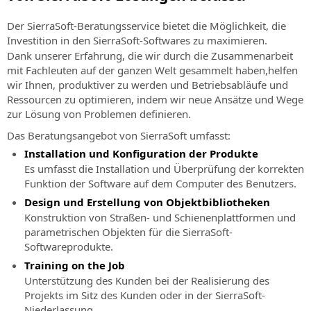
Subscription
im
X
Bau
Newsletter
Erweiterung
für
über
Merkmale
(ehemals
Verkehrswesen
SPRACHE
von
SierraSoft
registrieren
für
Der SierraSoft-Beratungsservice bietet die Möglichkeit, die
Eisenbahn-,
SierraSoft
Twitter)
des
Infrastrukturprojekten
B2B
den
Bleiben
Investition in den SierraSoft-Softwares zu maximieren.
Straßen-
Abonnements
Instagram
Italiano
Store
Informationsaustausch
Kontakte
Sie
Dank unserer Erfahrung, die wir durch die Zusammenarbeit
und
SierraSoft-
über
Adressen,
mit Fachleuten auf der ganzen Welt gesammelt haben,helfen
Hydraulikplanung
Aktivierungscodes
English
SierraSoft
Produkte
Neuigkeiten,
Kontakte
wir Ihnen, produktiver zu werden und Betriebsabläufe und
Aktivierungscodes
BIM
direkt
SierraSoft
Werbeaktionen
und
Ressourcen zu optimieren, indem wir neue Ansätze und Wege
Portugûes
für
Checking
online
Rails
und
Vertriebsnetz
zur Lösung von Problemen definieren.
Produkte
kaufen
Software-
Design
Angebote
Español
und
Das Beratungsangebot von SierraSoft umfasst:
Erweiterung
Nachrichten
Studio
zu
Testversion
Allgemeine
Deutsch
für
und
Installation und Konfiguration der Produkte
Produkten,
BIM-
anfordern
Vertragsbedingungen
Informationsanalyse
Newsletter
Es umfasst die Installation und Überprüfung der korrekten
Dienstleistungen
Software
Français
Lesen
und
Neueste
Funktion der Software auf dem Computer des Benutzers.
und
für
Technischer
Sie
-überprüfung
Nachrichten
Aktivitäten
Eisenbahn-
Support
Design und Erstellung von Objektbibliotheken
die
von
von
und
Merkmale
Konstruktion von Straßen- und Schienenplattformen und
Allgemeinen
SierraSoft
SierraSoft
Straßenplanung
der
parametrischen Objekten für die SierraSoft-
Geschäftsbedingungen
informiert
Serviceleistung
Softwareprodukte.
Veranstaltungen
SierraSoft
Akzeptierte
Training on the Job
Alle
Roads
Technische
Zahlungsmethoden:
Unterstützung des Kunden bei der Realisierung des
Informationen
Design
Unterstützung
Projekts im Sitz des Kunden oder in der SierraSoft-
über
Studio
anfordern
Niederlassung.