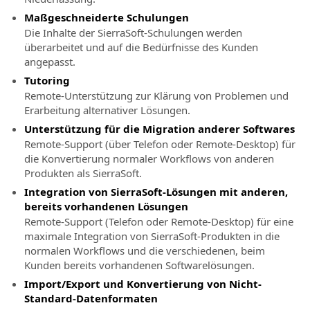
geplante
BIM-
Kundenservice
Veranstaltungen
Maßgeschneiderte Schulungen
Software
Kundensupport
für
Die Inhalte der SierraSoft-Schulungen werden
Veranstaltung
für
die
überarbeitet und auf die Bedürfnisse des Kunden
“Online
Bestellungen,
Straßen-
angepasst.
-
Rechnungen,
und
Tutoring
Live”
Lizenzen
Hydraulikplanung
Remote-Unterstützung zur Klärung von Problemen und
Alle
und
Erarbeitung alternativer Lösungen.
Informationen
SierraSoft
Produkte
Unterstützung für die Migration anderer Softwares
über
Rails
ohne
Remote-Support (über Telefon oder Remote-Desktop) für
kommende
BIM-
Servicevertrag
die Konvertierung normaler Workflows von anderen
“Online
Software
Produkten als SierraSoft.
SierraSoft
-
für
Training
Live”
die
Integration von SierraSoft-Lösungen mit anderen,
Veranstaltungen
Live-
Eisenbahnplanung
bereits vorhandenen Lösungen
und
Remote-Support (Telefon oder Remote-Desktop) für eine
SierraSoft
spätere
maximale Integration von SierraSoft-Produkten in die
Roads
Online-
normalen Workflows und die verschiedenen, beim
BIM-
Kurse
Kunden bereits vorhandenen Softwarelösungen.
Software
Import/Export und Konvertierung von Nicht-
SierraSoft
für
Standard-Datenformaten
Coaching
die