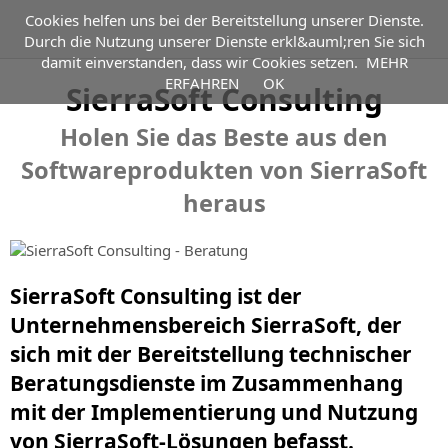
Cookies helfen uns bei der Bereitstellung unserer Dienste.
Durch die Nutzung unserer Dienste erkl&auml;ren Sie sich
damit einverstanden, dass wir Cookies setzen.
MEHR
BIM
ERFAHREN
OK
Technische Beratungsdienste im Zusammenhang mit der
SierraSoft Consulting
Implementierung und Nutzung von SierraSoft-
PRODUKTE
BIM
Lösungen
Holen Sie das Beste aus den
SierraSoft Consulting bietet technische
für
Beratungsdienste im Zusammenhang mit der
ERWEITERUNGEN
Überblick
Vermessung
Softwareprodukten von SierraSoft
Implementierung und Nutzung von SierraSoft-Lösungen an
BIM-
und
TECHNOLOGIEN
SierraSoft
Softwareanwendungen
heraus
Infrastrukturplanung
BIM
für
Anwendung
VIDEO
M3
Modeling
Vermessung,
der
Framework
Software-
Infrastrukturdesign
Methodik
SERVICE
Video
BIM-
Erweiterung
und
des
SierraSoft
SierraSoft Consulting ist der
Software-
für
Bauwesen
UNTERNEHMEN
Building
Überblick
Video
Plattform
die
Unternehmensbereich SierraSoft, der
Information
Überblick
über
für
SierraSoft
Informationsmodellierung
SOCIAL
Überblick
Modeling
über
sich mit der Bereitstellung technischer
BIM
Vermessung,
Infra
auf
die
für
SierraSoft
Infrastrukturplanung
LinkedIn
Beratungsdienste im Zusammenhang
NEWSLETTER
Design
Wer
Vermessungen
angebotenen
Vermessung,
BIM
und
Studio
sind
Facebook
mit der Implementierung und Nutzung
und
Dienstleistungen
Planung
E-
Exchange
Bauwesen
Für
wir
BIM-
YouTube
Infrastrukturplanungen
von SierraSoft-Lösungen befasst.
und
COMMERCE
den
Software-
Software
Informationen