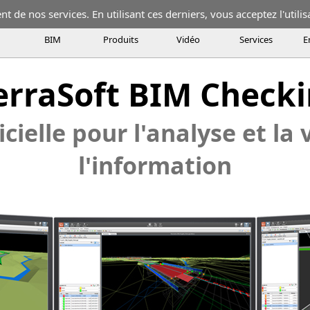
 de nos services. En utilisant ces derniers, vous acceptez l'utilis
BIM
Produits
Vidéo
Services
E
 logicielle modulaire pour l'analyse et la vérification de l'informa
erraSoft BIM Check
ogicielle pour l'analyse et la vérification de l'information de modè
cielle pour l'analyse et la 
l'information