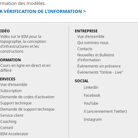
formation des modèles.
LA VÉRIFICATION DE L'INFORMATION >
VIDÉO
ENTREPRISE
Vidéo sur le BIM pour la
Vue d'ensemble
topographie, la conception
Qui sommes-nous
d'infrastructures et les
Contacts
constructions
Nouvelles et Bulletins
FORMATION
d'information
Cours en ligne en direct et en
Événements en présence
différé
Événements “Online - Live”
SERVICES
SOCIAL
Vue d'ensemble
LinkedIn
Subscription
Facebook
Demande de codes d'activation
Support technique
YouTube
Demande de support technique
X (anciennement Twitter)
Service client
Instagram
Coaching
Conseil
BIM Accelerator