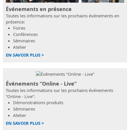
prochains
sans
route
Événements en présence
événements
Subscription
et
Toutes les informations sur les prochains événements en
“Online
hydraulique
présence:
SierraSoft
-
Foires
Training
Live”
SierraSoft
Conférences
Cours
Rails
en
Séminaires
Logiciel
ligne
Atelier
BIM
en
pour
EN SAVOIR PLUS >
direct
la
et
conception
en
de
différé
voies
Événements “Online - Live”
ferrée
SierraSoft
Toutes les informations sur les prochains événements
Coaching
SierraSoft
“Online - Live”:
Service
Roads
Démonstrations produits
de
Logiciel
Séminaires
mentorat
BIM
Atelier
personnalisé
pour
EN SAVOIR PLUS >
à
la