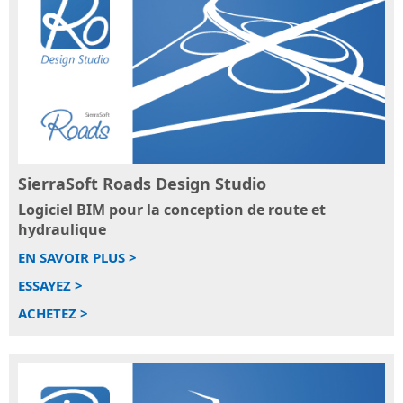
distance
conception
de
SierraSoft
routes
Consulting
et
Conseil
d'autoroutes
technique
lié
SierraSoft
à
Hydro
la
Logiciel
mise
BIM
SierraSoft Roads Design Studio
en
pour
Logiciel BIM pour la conception de route et
service
la
et
hydraulique
conception
à
hydraulique
EN SAVOIR PLUS >
l’utilisation
SierraSoft
des
ESSAYEZ >
Land
solutions
ACHETEZ >
Design
SierraSoft
Studio
BIM
Logiciel
Accelerator
BIM
Service
pour