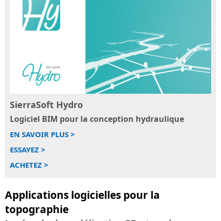
SierraSoft
SierraSoft
Education
Survey
Compléter
Logiciel
votre
BIM
formation
pour
universitaire
le
par
calcul
des
et
connaissances
la
et
SierraSoft Hydro
compensation
des
des
Logiciel BIM pour la conception hydraulique
compétences
mesures
EN SAVOIR PLUS >
sur
topographiques
les
ESSAYEZ >
produits
ACHETEZ >
SierraSoft
Applications logicielles pour la
topographie