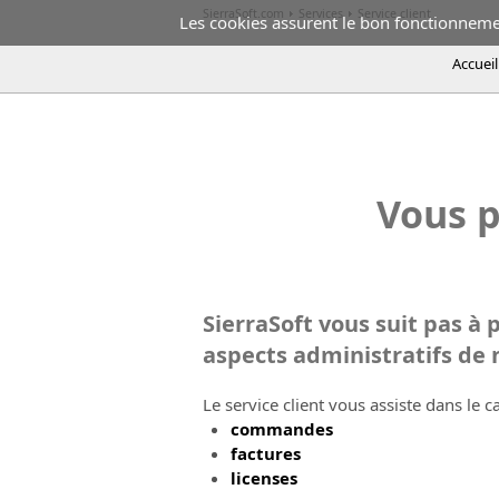
SierraSoft.com
Services
Service client
Les cookies assurent le bon fonctionnement
Accueil
SierraSoft - Service client
SierraSoft vou
de notre relation
Vous p
SierraSoft vous suit pas à 
aspects administratifs de 
Le service client vous assiste dans le 
commandes
factures
licenses