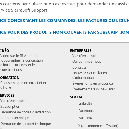
ts couverts par Subscription est exclue; pour demander une assist
ervice SierraSoft Support.
CE CONCERNANT LES COMMANDES, LES FACTURES OU LES LI
CE POUR DES PRODUITS NON COUVERTS PAR SUBSCRIPTION
VIDÉO
ENTREPRISE
Vidéo sur le BIM pour la
Vue d'ensemble
topographie, la conception
Qui sommes-nous
d'infrastructures et les
Contacts
constructions
Nouvelles et Bulletins
FORMATION
d'information
Cours en ligne en direct et en
Événements en présence
différé
Événements “Online - Live”
SERVICES
SOCIAL
Vue d'ensemble
LinkedIn
Subscription
Facebook
Demande de codes d'activation
Support technique
YouTube
Demande de support technique
X (anciennement Twitter)