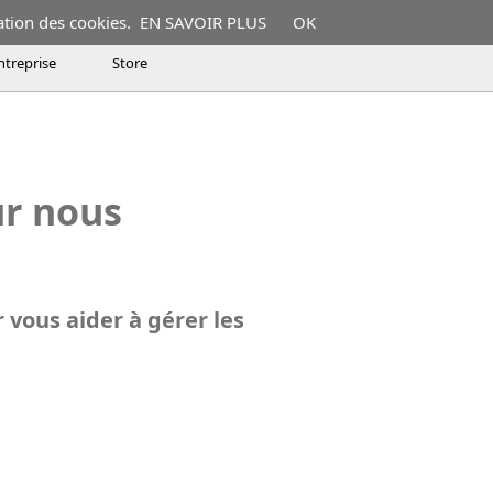
ation des cookies.
EN SAVOIR PLUS
OK
ntreprise
Store
der à gérer les aspects administratifs
ur nous
 vous aider à gérer les