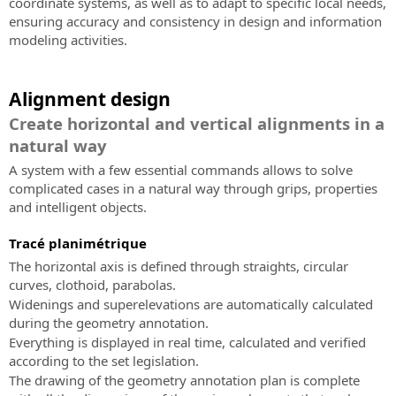
coordinate systems, as well as to adapt to specific local needs,
SierraSoft
SierraSoft
ensuring accuracy and consistency in design and information
Education
Survey
modeling activities.
Compléter
Logiciel
votre
BIM
formation
pour
Alignment design
universitaire
le
Create horizontal and vertical alignments in a
par
calcul
natural way
des
et
connaissances
la
A system with a few essential commands allows to solve
et
compensation
complicated cases in a natural way through grips, properties
des
des
and intelligent objects.
compétences
mesures
sur
topographiques
Tracé planimétrique
les
The horizontal axis is defined through straights, circular
produits
curves, clothoid, parabolas.
SierraSoft
Widenings and superelevations are automatically calculated
during the geometry annotation.
Everything is displayed in real time, calculated and verified
according to the set legislation.
The drawing of the geometry annotation plan is complete