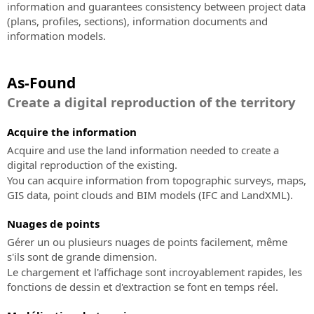
distance
conception
information and guarantees consistency between project data
de
(plans, profiles, sections), information documents and
SierraSoft
routes
information models.
Consulting
et
Conseil
d'autoroutes
technique
As-Found
lié
SierraSoft
Create a digital reproduction of the territory
à
Hydro
la
Logiciel
Acquire the information
mise
BIM
en
pour
Acquire and use the land information needed to create a
service
la
digital reproduction of the existing.
et
conception
You can acquire information from topographic surveys, maps,
à
hydraulique
GIS data, point clouds and BIM models (IFC and LandXML).
l’utilisation
SierraSoft
des
Nuages ​​de points
Land
solutions
Gérer un ou plusieurs nuages de points facilement, même
Design
SierraSoft
s'ils sont de grande dimension.
Studio
Le chargement et l'affichage sont incroyablement rapides, les
BIM
Logiciel
fonctions de dessin et d'extraction se font en temps réel.
Accelerator
BIM
Service
pour