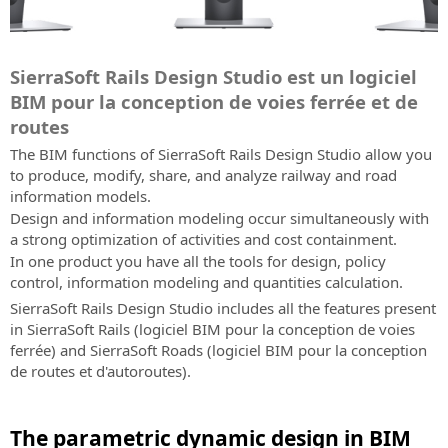
topographie
X
la
complex
Exchange
d'infrastructures
à
SierraSoft
Informations
Subscription
(anciennement
et
LANGUE
conception
SierraSoft
road
et
la
Extension
Infra
sur
Twitter)
Caractéristiques
aux
d'infrastructures
B2B
infrastructure
les
Newsletter
logicielle
Design
SierraSoft
de
Instagram
infrastructures
Italiano
et
Store
SierraSoft Rails Design Studio est un logiciel
and
constructions
pour
Tenez-
Studio
l'abonnement
de
les
Acheter
railway
l'échange
Contacts
vous
BIM pour la conception de voies ferrée et de
Logiciel
English
transport
constructions
les
infrastructure
de
informé
Adresses,
BIM
Codes
routes
produits
using
l'information
des
contacts
pour
Portugûes
d'activation
The BIM functions of SierraSoft Rails Design Studio allow you
SierraSoft
SierraSoft
nouvelles,
et
la
Demande
to produce, modify, share, and analyze railway and road
SierraSoft
directement
Rails
des
Español
réseau
conception
de
information models.
BIM
en
Design
promotions
de
de
codes
Design and information modeling occur simultaneously with
Checking
ligne
Deutsch
Studio
et
vente
voies
d'activation
a strong optimization of activities and cost containment.
Extension
software.
des
ferrée,
de
Conditions
Français
In one product you have all the tools for design, policy
logicielle
Nouvelles
offres
de
produit
Générales
Essayez-
control, information modeling and quantities calculation.
pour
et
concernant
routes
et
du
le
l'analyse
Bulletins
les
SierraSoft Rails Design Studio includes all the features present
et
de
Contrat
Téléchargez
et
d'information
produits,
in SierraSoft Rails (logiciel BIM pour la conception de voies
hydraulique
version
Lire
la
la
Dernières
les
ferrée) and SierraSoft Roads (logiciel BIM pour la conception
d'essai
les
version
vérification
nouvelles
SierraSoft
services
de routes et d'autoroutes).
Conditions
d'essai
de
de
Rails
et
Support
Générales
maintenant
l'information
SierraSoft
Design
les
technique
du
et
The parametric dynamic design in BIM
Studio
activités
Caractéristiques