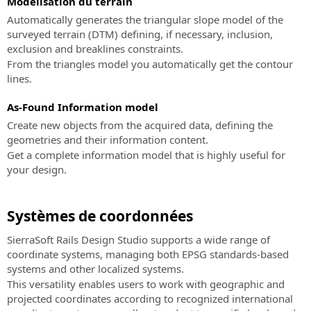
Modélisation du terrain
de
le
Automatically generates the triangular slope model of the
conseil
calcul,
surveyed terrain (DTM) defining, if necessary, inclusion,
et
la
exclusion and breaklines constraints.
support
modélisation
From the triangles model you automatically get the contour
dans
3D
lines.
la
et
mise
l'analyse
As-Found Information model
en
topographique
œuvre
Create new objects from the acquired data, defining the
SierraSoft
de
geometries and their information content.
Land
la
Get a complete information model that is highly useful for
Logiciel
méthodologie
your design.
BIM
BIM
pour
Certification
la
Systèmes de coordonnées
Expert
modélisation
BIM
SierraSoft Rails Design Studio supports a wide range of
3D
Certifiez
coordinate systems, managing both EPSG standards-based
et
vos
systems and other localized systems.
l'analyse
compétences
This versatility enables users to work with geographic and
du
professionnelles
projected coordinates according to recognized international
territoire