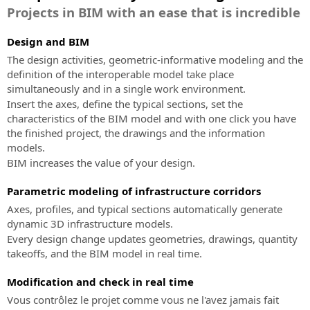
Contrat
Événements
testez
de
Logiciel
du
Projects in BIM with an ease that is incredible
en
sa
SierraSoft
BIM
service
Modes
présence
puissance!
pour
de
Design and BIM
Toutes
Demande
la
paiement
Achetez-
les
The design activities, geometric-informative modeling and the
de
conception
acceptés:
le
informations
definition of the interoperable model take place
support
de
sur
simultaneously and in a single work environment.
technique
voies
les
Insert the axes, define the typical sections, set the
ferrée
Service
prochains
characteristics of the BIM model and with one click you have
et
client
événements
the finished project, the drawings and the information
de
en
Service
models.
routes
présence
clients
BIM increases the value of your design.
sur
SierraSoft
Événements
les
Parametric modeling of infrastructure corridors
Roads
“Online
commandes,
Design
Axes, profiles, and typical sections automatically generate
-
les
Studio
dynamic 3D infrastructure models.
Live”
factures,
Logiciel
Every design change updates geometries, drawings, quantity
Toutes
les
BIM
takeoffs, and the BIM model in real time.
les
licences
pour
informations
et
la
Modification and check in real time
sur
les
conception
Vous contrôlez le projet comme vous ne l'avez jamais fait
les
produits
de