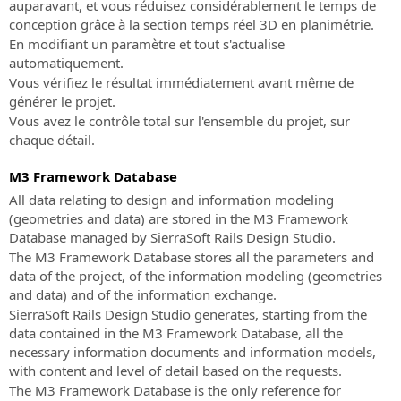
auparavant, et vous réduisez considérablement le temps de
prochains
sans
route
conception grâce à la section temps réel 3D en planimétrie.
événements
Subscription
et
En modifiant un paramètre et tout s'actualise
“Online
hydraulique
automatiquement.
SierraSoft
-
Vous vérifiez le résultat immédiatement avant même de
Training
Live”
SierraSoft
générer le projet.
Cours
Rails
Vous avez le contrôle total sur l'ensemble du projet, sur
en
Logiciel
chaque détail.
ligne
BIM
en
pour
M3 Framework Database
direct
la
All data relating to design and information modeling
et
conception
(geometries and data) are stored in the M3 Framework
en
de
Database managed by SierraSoft Rails Design Studio.
différé
voies
The M3 Framework Database stores all the parameters and
ferrée
SierraSoft
data of the project, of the information modeling (geometries
Coaching
SierraSoft
and data) and of the information exchange.
Service
Roads
SierraSoft Rails Design Studio generates, starting from the
de
Logiciel
data contained in the M3 Framework Database, all the
mentorat
BIM
necessary information documents and information models,
personnalisé
pour
with content and level of detail based on the requests.
à
la
The M3 Framework Database is the only reference for