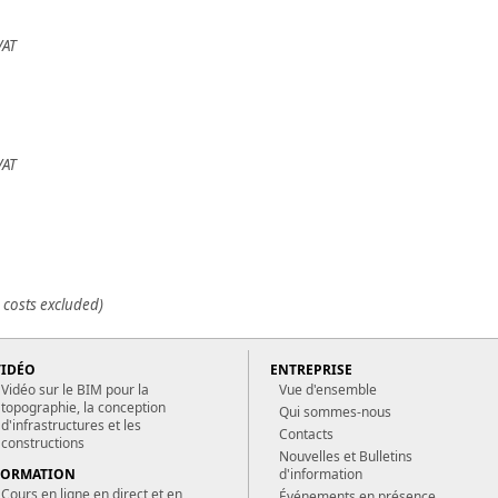
VAT
VAT
 costs excluded)
VIDÉO
ENTREPRISE
Vidéo sur le BIM pour la
Vue d'ensemble
topographie, la conception
Qui sommes-nous
d'infrastructures et les
Contacts
constructions
Nouvelles et Bulletins
FORMATION
d'information
Cours en ligne en direct et en
Événements en présence