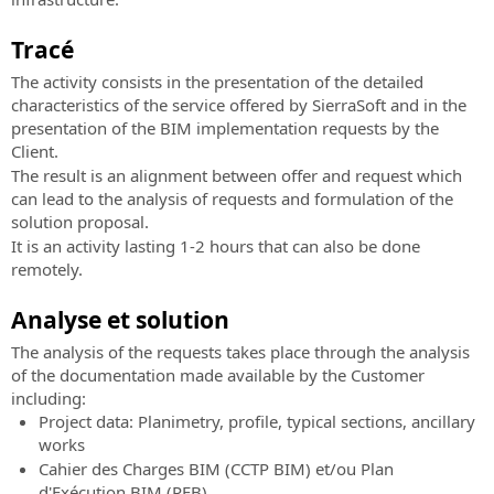
prochains
sans
route
événements
Subscription
Tracé
et
“Online
hydraulique
The activity consists in the presentation of the detailed
SierraSoft
-
characteristics of the service offered by SierraSoft and in the
Training
Live”
SierraSoft
presentation of the BIM implementation requests by the
Cours
Rails
Client.
en
Logiciel
The result is an alignment between offer and request which
ligne
BIM
can lead to the analysis of requests and formulation of the
en
pour
solution proposal.
direct
la
It is an activity lasting 1-2 hours that can also be done
et
conception
remotely.
en
de
différé
voies
Analyse et solution
ferrée
SierraSoft
The analysis of the requests takes place through the analysis
Coaching
SierraSoft
of the documentation made available by the Customer
Service
Roads
including:
de
Logiciel
Project data: Planimetry, profile, typical sections, ancillary
mentorat
BIM
works
personnalisé
pour
Cahier des Charges BIM (CCTP BIM) et/ou Plan
à
la
d'Exécution BIM (PEB)