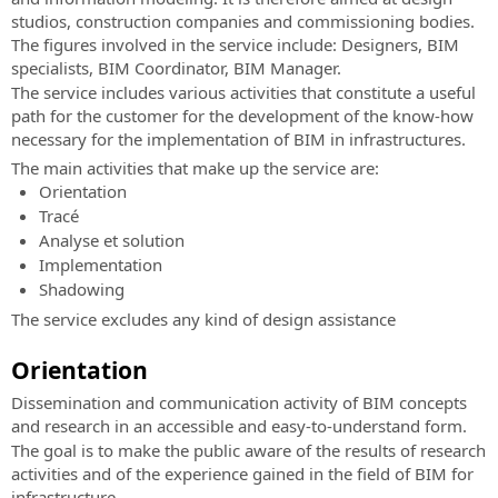
Contrat
Événements
de
Logiciel
du
studios, construction companies and commissioning bodies.
en
SierraSoft
BIM
service
Modes
The figures involved in the service include: Designers, BIM
présence
pour
de
specialists, BIM Coordinator, BIM Manager.
Toutes
Demande
la
paiement
The service includes various activities that constitute a useful
les
de
conception
acceptés:
path for the customer for the development of the know-how
informations
support
de
necessary for the implementation of BIM in infrastructures.
sur
technique
voies
les
The main activities that make up the service are:
ferrée
Service
prochains
Orientation
et
client
événements
Tracé
de
en
Service
Analyse et solution
routes
présence
clients
Implementation
sur
SierraSoft
Shadowing
Événements
les
Roads
The service excludes any kind of design assistance
“Online
commandes,
Design
-
les
Studio
Orientation
Live”
factures,
Logiciel
Toutes
les
Dissemination and communication activity of BIM concepts
BIM
les
licences
and research in an accessible and easy-to-understand form.
pour
informations
et
la
The goal is to make the public aware of the results of research
sur
les
conception
activities and of the experience gained in the field of BIM for
les
produits
de
infrastructure.