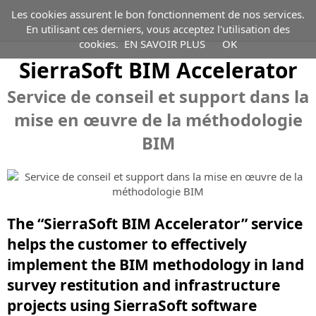
Les cookies assurent le bon fonctionnement de nos services.
En utilisant ces derniers, vous acceptez l'utilisation des
cookies.
EN SAVOIR PLUS
OK
BIM
SierraSoft BIM Accelerator
SierraSoft BIM Accelerator
The BIM Accelerator service makes
it quick and easy to implement BIM in the planning, design,
PRODUITS
BIM
construction and management of road and railway
Service de conseil et support dans la
pour
infrastructures
Service de conseil et support dans la mise en
EXTENSIONS
Vue
la
mise en œuvre de la méthodologie
œuvre de la méthodologie BIM
d'ensemble
topographie
TECHNOLOGIES
SierraSoft
Applications
BIM
et
BIM
logicielles
les
VIDÉO
M3
Modeling
BIM
infrastructures
Framework
Extension
pour
La
SERVICES
Vidéo
Plate-
logicielle
la
méthodologie
SierraSoft
forme
pour
topographie,
ENTREPRISE
du
Vue
Vidéo
The “SierraSoft BIM Accelerator” service
logicielle
la
la
Building
d'ensemble
sur
BIM
modélisation
helps the customer to effectively
SOCIAL
conception
Vue
Information
Vue
le
pour
de
d'infrastructures
d'ensemble
Modeling
d'ensemble
implement the BIM methodology in land
BIM
la
LinkedIn
NEWSLETTER
l'information
et
appliquée
des
pour
topographie,
survey restitution and infrastructure
Qui
Facebook
les
à
services
la
E-
SierraSoft
la
Inscrivez-
sommes-
constructions
projects using SierraSoft software
YouTube
la
offerts
topographie,
COMMERCE
BIM
conception
vous
nous