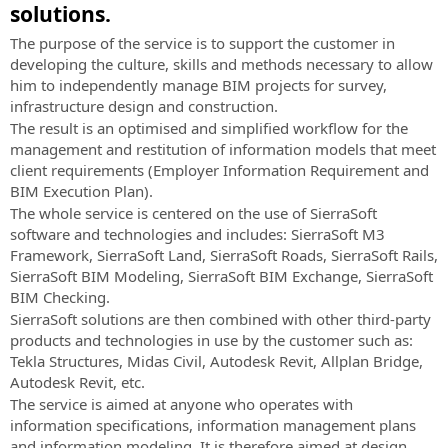
topographie
X
solutions.
la
Exchange
d'infrastructures
à
SierraSoft
Informations
Subscription
(anciennement
et
LANGUE
conception
SierraSoft
et
la
Extension
Infra
sur
Twitter)
The purpose of the service is to support the customer in
Caractéristiques
aux
d'infrastructures
B2B
les
Newsletter
logicielle
Design
SierraSoft
developing the culture, skills and methods necessary to allow
de
Instagram
infrastructures
Italiano
et
Store
constructions
pour
Tenez-
Studio
him to independently manage BIM projects for survey,
l'abonnement
de
les
Acheter
l'échange
Contacts
vous
Logiciel
infrastructure design and construction.
English
transport
constructions
les
de
informé
Adresses,
BIM
Codes
The result is an optimised and simplified workflow for the
produits
l'information
des
contacts
pour
Portugûes
d'activation
management and restitution of information models that meet
SierraSoft
nouvelles,
et
la
Demande
client requirements (Employer Information Requirement and
SierraSoft
directement
des
Español
réseau
conception
de
BIM Execution Plan).
BIM
en
promotions
de
de
codes
The whole service is centered on the use of SierraSoft
Checking
ligne
Deutsch
et
vente
voies
d'activation
software and technologies and includes: SierraSoft M3
Extension
des
ferrée,
de
Framework, SierraSoft Land, SierraSoft Roads, SierraSoft Rails,
Conditions
Français
logicielle
Nouvelles
offres
de
produit
SierraSoft BIM Modeling, SierraSoft BIM Exchange, SierraSoft
Générales
pour
et
concernant
routes
et
BIM Checking.
du
l'analyse
Bulletins
les
et
de
SierraSoft solutions are then combined with other third-party
Contrat
et
d'information
produits,
hydraulique
version
products and technologies in use by the customer such as:
Lire
la
Dernières
les
d'essai
Tekla Structures, Midas Civil, Autodesk Revit, Allplan Bridge,
les
vérification
nouvelles
SierraSoft
services
Autodesk Revit, etc.
Conditions
de
de
Rails
et
Support
The service is aimed at anyone who operates with
Générales
l'information
SierraSoft
Design
les
technique
information specifications, information management plans
du
Studio
activités
Caractéristiques
and information modeling. It is therefore aimed at design