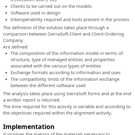
distance
conception
Checks to be carried out on the models
de
SierraSoft
Software used in design
routes
Consulting
Interoperability required and tools present in the process
et
Conseil
d'autoroutes
The definition of the solution takes place through a
technique
comparison between SierraSoft-Client and Client-Ordering
lié
SierraSoft
Company.
à
Hydro
Are defined:
la
Logiciel
The composition of the information model in terms of:
mise
BIM
structure, type of managed entities and properties
en
pour
associated with the various types of entities
service
la
Exchange formats according to information and uses
et
conception
The compatibility limits of the information exchange
à
hydraulique
between the different software used
l’utilisation
The analysis takes place using SierraSoft forms and at the end
SierraSoft
des
a written report is returned.
Land
solutions
The time required for this activity is variable and according to
Design
SierraSoft
the objectives required within the alignment activity.
Studio
BIM
Logiciel
Implementation
Accelerator
BIM
Service
pour
It involves the making of the materials necessary to