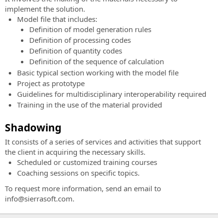
de
le
implement the solution.
conseil
calcul,
Model file that includes:
et
la
Definition of model generation rules
support
modélisation
Definition of processing codes
dans
3D
Definition of quantity codes
la
et
Definition of the sequence of calculation
mise
l'analyse
Basic typical section working with the model file
en
topographique
Project as prototype
œuvre
Guidelines for multidisciplinary interoperability required
SierraSoft
de
Training in the use of the material provided
Land
la
Logiciel
méthodologie
Shadowing
BIM
BIM
pour
It consists of a series of services and activities that support
Certification
la
the client in acquiring the necessary skills.
Expert
modélisation
Scheduled or customized training courses
BIM
3D
Coaching sessions on specific topics.
Certifiez
et
To request more information, send an email to
vos
l'analyse
info@sierrasoft.com.
compétences
du
professionnelles
territoire