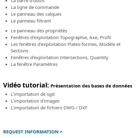
Contrat
Événements
La barre d'outils
de
Logiciel
du
en
La ligne de commande
SierraSoft
BIM
service
Modes
présence
Le panneau des calques
pour
de
Toutes
Le panneau filtrant
Demande
la
paiement
les
de
conception
Le panneau des propriétés
acceptés:
informations
support
de
Fenêtres d'exploitation Topographie, Axe, Profil
sur
technique
voies
Les fenêtres d'exploitation Plates-formes, Modèle et
les
ferrée
Sections
Service
prochains
et
Fenêtres d'exploitation Intersections, Quantity
client
événements
de
La fenêtre Paramètres
en
Service
routes
présence
clients
sur
SierraSoft
Événements
Vidéo tutorial:
les
Roads
Présentation des bases de données
“Online
commandes,
Design
L'importation de sgd
-
les
Studio
L'importation d'images
Live”
factures,
Logiciel
L'importation de fichiers DWG / DXF
Toutes
les
BIM
les
licences
pour
informations
et
la
sur
les
conception
REQUEST INFORMATION >
les
produits
de