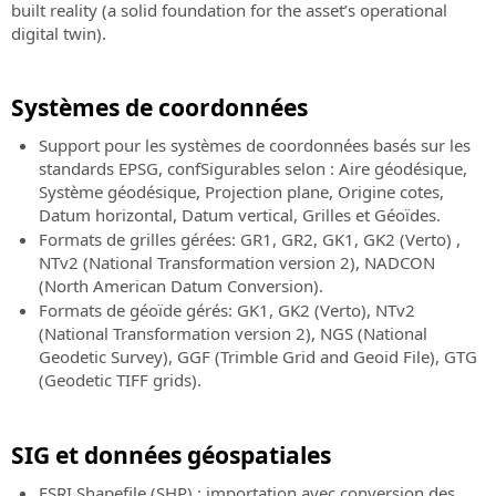
built reality (a solid foundation for the asset’s operational
SierraSoft
SierraSoft
digital twin).
Education
Survey
Compléter
Logiciel
votre
BIM
Systèmes de coordonnées
formation
pour
universitaire
le
Support pour les systèmes de coordonnées basés sur les
par
calcul
standards EPSG, confSigurables selon : Aire géodésique,
des
et
Système géodésique, Projection plane, Origine cotes,
connaissances
la
Datum horizontal, Datum vertical, Grilles et Géoïdes.
et
compensation
Formats de grilles gérées: GR1, GR2, GK1, GK2 (Verto) ,
des
des
NTv2 (National Transformation version 2), NADCON
compétences
mesures
(North American Datum Conversion).
sur
topographiques
Formats de géoïde gérés: GK1, GK2 (Verto), NTv2
les
(National Transformation version 2), NGS (National
produits
Geodetic Survey), GGF (Trimble Grid and Geoid File), GTG
SierraSoft
(Geodetic TIFF grids).
SIG et données géospatiales
ESRI Shapefile (SHP) : importation avec conversion des