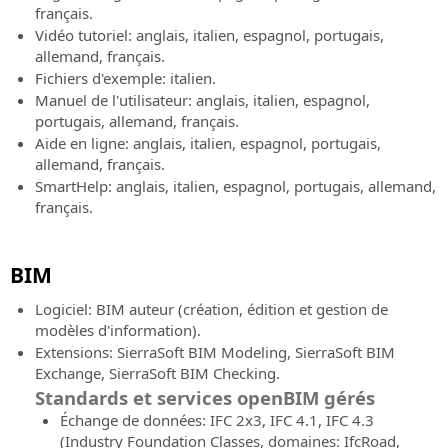
prochains
français.
sans
route
événements
Vidéo tutoriel: anglais, italien, espagnol, portugais,
Subscription
et
“Online
allemand, français.
hydraulique
SierraSoft
-
Fichiers d'exemple: italien.
Training
Live”
SierraSoft
Manuel de l'utilisateur: anglais, italien, espagnol,
Cours
Rails
portugais, allemand, français.
en
Logiciel
Aide en ligne: anglais, italien, espagnol, portugais,
ligne
BIM
allemand, français.
en
pour
SmartHelp: anglais, italien, espagnol, portugais, allemand,
direct
la
français.
et
conception
en
de
différé
voies
BIM
ferrée
SierraSoft
Logiciel: BIM auteur (création, édition et gestion de
Coaching
SierraSoft
modèles d'information).
Service
Roads
Extensions: SierraSoft BIM Modeling, SierraSoft BIM
de
Logiciel
Exchange, SierraSoft BIM Checking.
mentorat
BIM
Standards et services openBIM gérés
personnalisé
pour
Échange de données: IFC 2x3, IFC 4.1, IFC 4.3
à
la
(Industry Foundation Classes, domaines: IfcRoad,