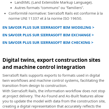
LandXML (Land Extensible Markup Language).
de
le
Autres formats “communs” ou “familiers”.
conseil
calcul,
et
Conformité normative: SierraSoft Rails est conforme à la
la
support
norme UNI 11337 et à la norme ISO 19650.
modélisation
dans
3D
EN SAVOIR PLUS SUR SIERRASOFT BIM MODELING >
la
et
mise
l'analyse
EN SAVOIR PLUS SUR SIERRASOFT BIM EXCHANGE >
en
topographique
EN SAVOIR PLUS SUR SIERRASOFT BIM CHECKING >
œuvre
SierraSoft
de
Land
la
Digital twins, export construction sites
Logiciel
méthodologie
BIM
BIM
and machine control integration
pour
Certification
la
SierraSoft Rails supports exports to formats used in digital
Expert
modélisation
twin workflows and machine control systems, facilitating the
BIM
3D
transition from design to construction.
Certifiez
et
With SierraSoft Rails, the information workflow does not stop
vos
l'analyse
at project delivery. The As-Found and As-Built features allow
compétences
du
you to update the model with data from the construction site,
professionnelles
territoire
creating a digital representation that accurately reflects the