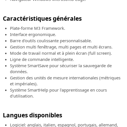
Contrat
Événements
de
Logiciel
du
en
SierraSoft
BIM
service
Modes
présence
pour
de
Caractéristiques générales
Toutes
Demande
la
paiement
les
de
conception
Plate-forme M3 Framework.
acceptés:
informations
support
de
Interface ergonomique.
sur
technique
voies
Barre d'outils coulissante personnalisable.
les
ferrée
Gestion multi fenêtrage, multi pages et multi écrans.
Service
prochains
et
Mode de travail normal et à plein écran (full screen).
client
événements
de
Ligne de commande intelligente.
en
Service
routes
Système SmartSave pour sécuriser la sauvegarde de
présence
clients
données.
sur
SierraSoft
Événements
Gestion des unités de mesure internationales (métriques
les
Roads
“Online
et impériales).
commandes,
Design
-
Système SmartHelp pour l'apprentissage en cours
les
Studio
Live”
d'utilisation.
factures,
Logiciel
Toutes
les
BIM
les
licences
pour
informations
Langues disponibles
et
la
sur
les
conception
les
Logiciel: anglais, italien, espagnol, portugais, allemand,
produits
de