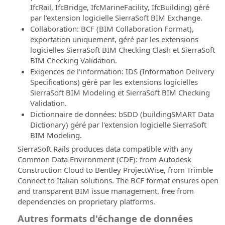
distance
conception
IfcRail, IfcBridge, IfcMarineFacility, IfcBuilding) géré
de
par l'extension logicielle SierraSoft BIM Exchange.
SierraSoft
routes
Collaboration: BCF (BIM Collaboration Format),
Consulting
et
exportation uniquement, géré par les extensions
Conseil
d'autoroutes
logicielles SierraSoft BIM Checking Clash et SierraSoft
technique
BIM Checking Validation.
lié
SierraSoft
Exigences de l'information: IDS (Information Delivery
à
Hydro
Specifications) géré par les extensions logicielles
la
Logiciel
SierraSoft BIM Modeling et SierraSoft BIM Checking
mise
BIM
Validation.
en
pour
Dictionnaire de données: bSDD (buildingSMART Data
service
la
Dictionary) géré par l'extension logicielle SierraSoft
et
conception
BIM Modeling.
à
hydraulique
l’utilisation
SierraSoft Rails produces data compatible with any
SierraSoft
des
Common Data Environment (CDE): from Autodesk
Land
solutions
Construction Cloud to Bentley ProjectWise, from Trimble
Design
SierraSoft
Connect to Italian solutions. The BCF format ensures open
Studio
and transparent BIM issue management, free from
BIM
Logiciel
dependencies on proprietary platforms.
Accelerator
BIM
Autres formats d'échange de données
Service
pour